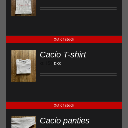
Out of stock
Cacio T-shirt
kr.
150
DKK
Out of stock
Cacio panties