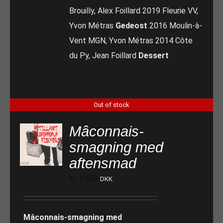
Brouilly, Alex Foillard 2019 Fleurie VV,
Yvon Métras
Gedeost
2016 Moulin-à-
Vent MGN, Yvon Métras 2014 Côte
du Py, Jean Foillard
Dessert
Out of stock
Mâconnais-
smagning med
aftensmad
kr.
1.650
DKK
Mâconnais-smagning med