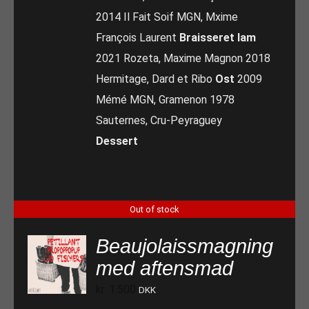
2014 Il Fait Soif MGN, Mxime
François Laurent
Braisseret lam
2021 Rozeta, Maxime Magnon 2018
Hermitage, Dard et Ribo
Ost
2009
Mémé MGN, Gramenon 1978
Sauternes, Cru-Peyraguey
Dessert
Out of stock
Beaujolaissmagning
med aftensmad
kr.
1.500
DKK