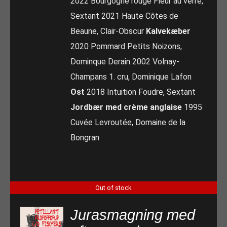
2022 Bourgogne rouge Fleur au verre,
Sextant 2021 Haute Côtes de
Beaune, Clair-Obscur
Kalvekæber
2020 Pommard Petits Noizons,
Dominque Derain 2002 Volnay-
Champans 1. cru, Dominique Lafon
Ost
2018 Intuition Foudre, Sextant
Jordbær med crème anglaise
1995
Cuvée Levroutée, Domaine de la
Bongran
Out of stock
Jurasmagning med