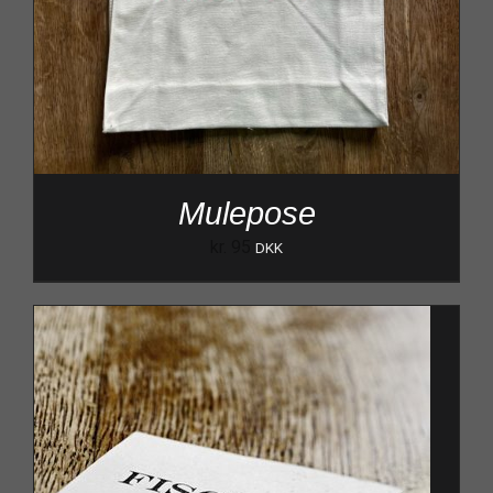
Mulepose
kr.
95
DKK