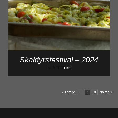
Skaldyrsfestival – 2024
kr.
6.100
DKK
Forrige
1
2
3
Næste