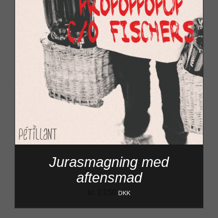
Jurasmagning med
aftensmad
kr.
2.250
DKK