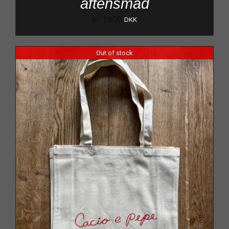
aftensmad
kr.
1.650
DKK
Out of stock