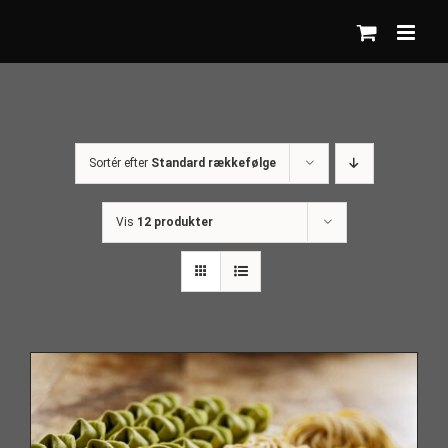
Skip
to
content
Sortér efter
Standard rækkefølge
Vis
12 produkter