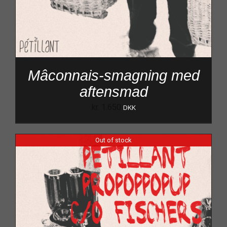
Mâconnais-smagning med
aftensmad
kr.
1.650
DKK
Out of stock