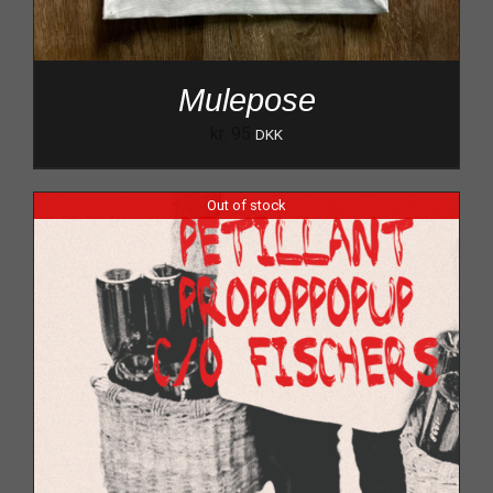
Mulepose
kr.
95
DKK
Out of stock