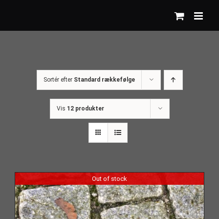
Skip
to
content
Sortér efter
Standard rækkefølge
Vis
12 produkter
Out of stock