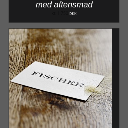
med aftensmad
kr.
1.750
DKK