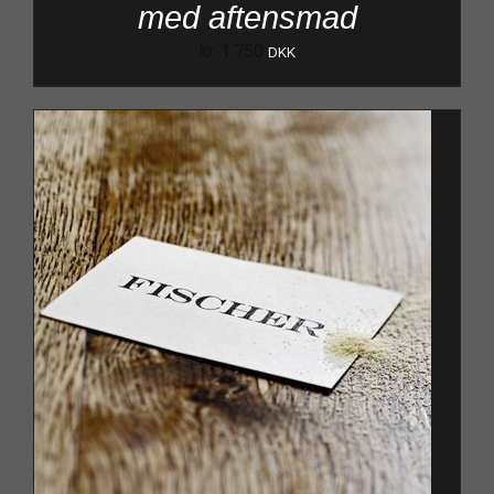
med aftensmad
kr.
1.750
DKK