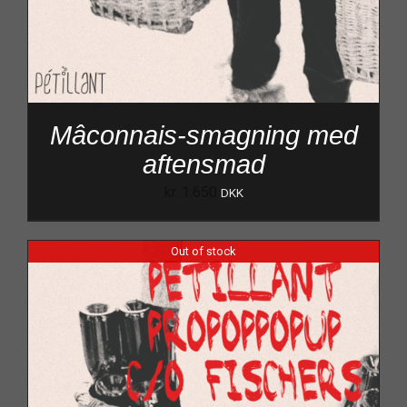
Mâconnais-smagning med
aftensmad
kr.
1.650
DKK
Out of stock