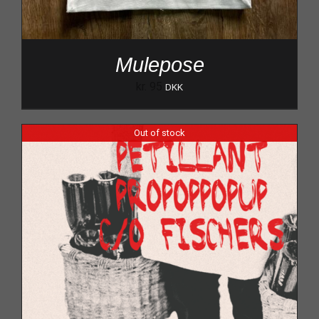
Mulepose
kr.
95
DKK
Out of stock