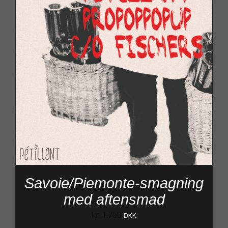
Savoie/Piemonte-smagning
med aftensmad
kr.
1.750
DKK