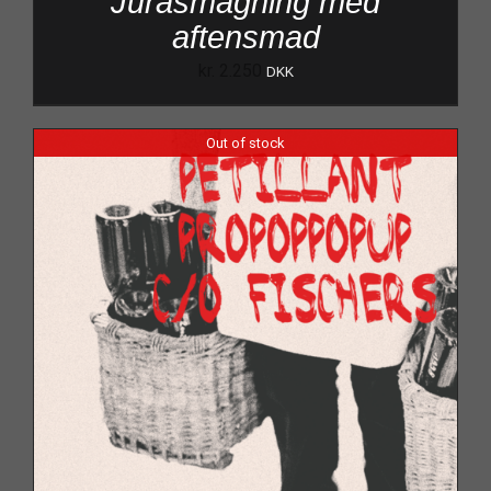
Jurasmagning med
aftensmad
kr.
2.250
DKK
Out of stock