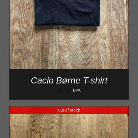
Cacio Børne T-shirt
kr.
150
DKK
Out of stock