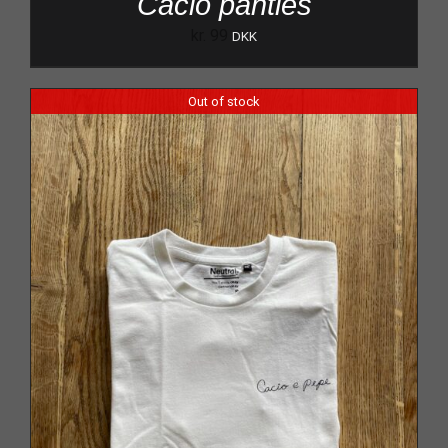
Cacio panties
kr.
99
DKK
Out of stock