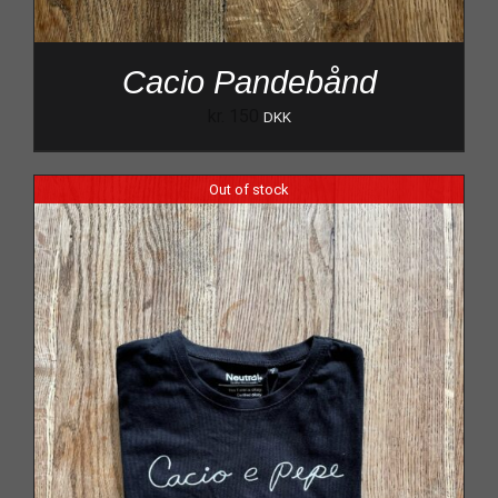
Cacio Pandebånd
kr.
150
DKK
Out of stock