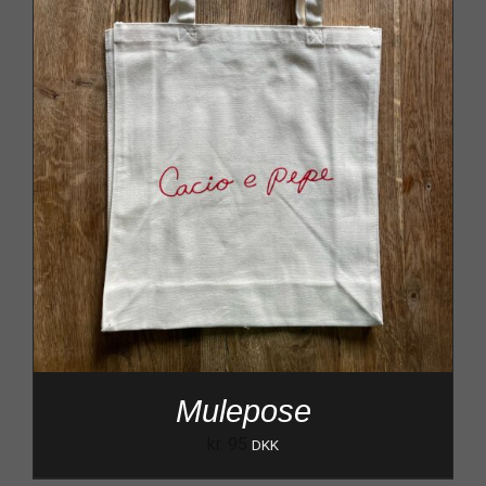
Mulepose
kr.
95
DKK