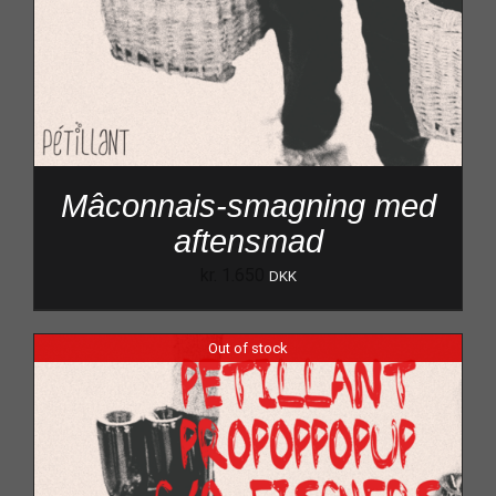
Mâconnais-smagning med
aftensmad
kr.
1.650
DKK
Out of stock