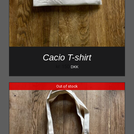
Cacio T-shirt
kr.
150
DKK
Out of stock