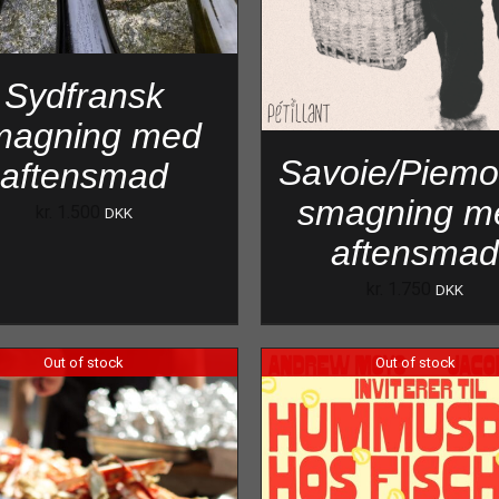
Sydfransk
magning med
Savoie/Piemo
aftensmad
smagning m
kr.
1.500
DKK
aftensma
kr.
1.750
DKK
Out of stock
Out of stock