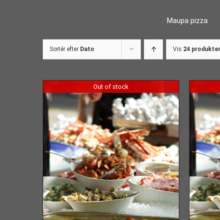
Skip
Maupa pizza
to
content
Sortér efter
Dato
Vis
24 produkte
Out of stock