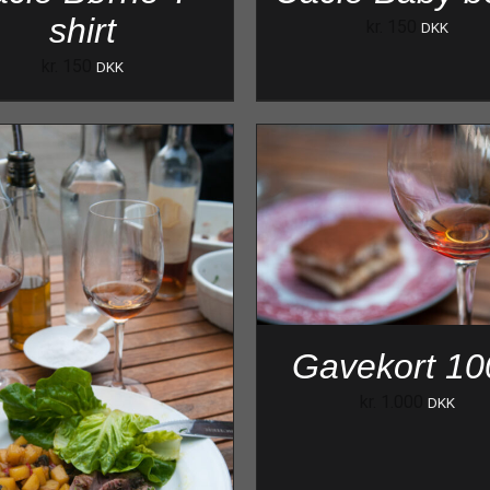
shirt
kr.
150
DKK
kr.
150
DKK
Gavekort 10
kr.
1.000
DKK