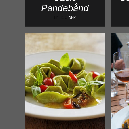
Pandebånd
kr.
150
DKK