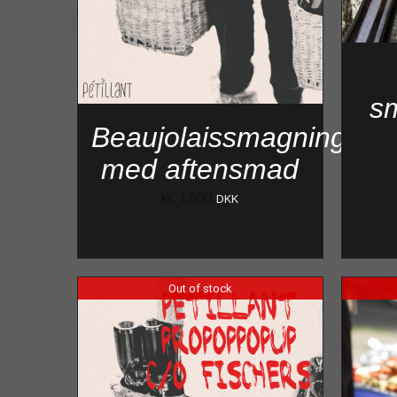
s
Beaujolaissmagning
med aftensmad
kr.
1.500
DKK
Out of stock