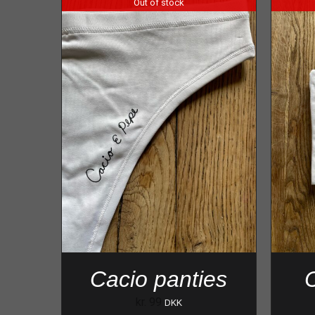
Out of stock
Cacio panties
C
kr.
99
DKK