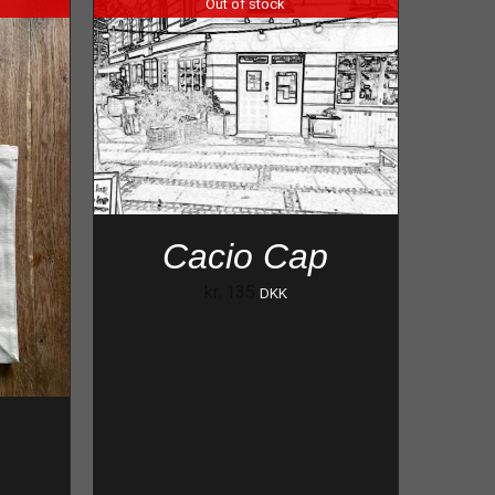
Out of stock
Cacio Cap
kr.
135
DKK