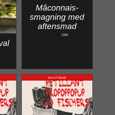
Mâconnais-
smagning med
aftensmad
kr.
1.650
DKK
val
Out of stock