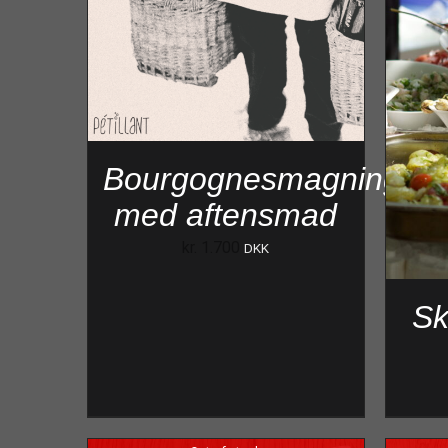
Bourgognesmagning
med aftensmad
kr.
1.700
DKK
Sk