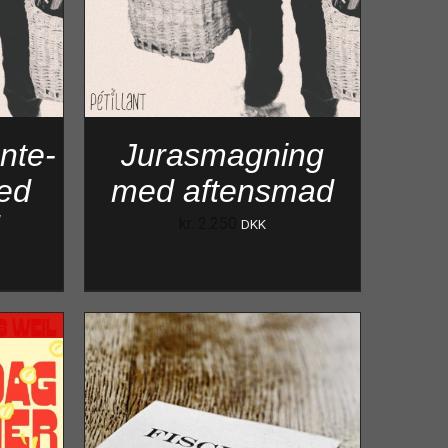
nte-
Jurasmagning
ed
med aftensmad
d
kr.
2.250
DKK