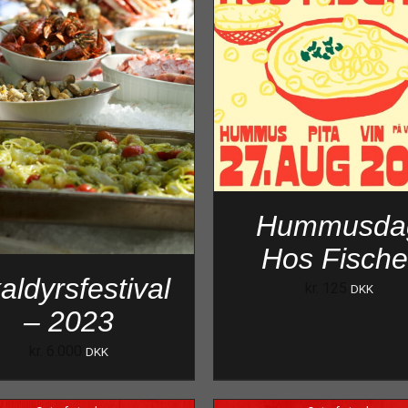
Hummusda
Hos Fische
aldyrsfestival
kr.
125
DKK
– 2023
kr.
6.000
DKK