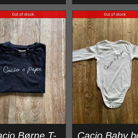
Out of stock
Out of stock
cio Børne T-
Cacio Baby b