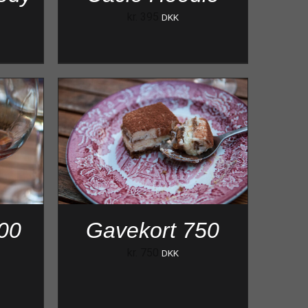
kr.
395
DKK
00
Gavekort 750
kr.
750
DKK