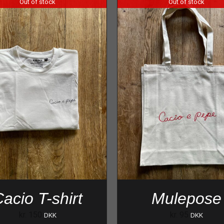
Out of stock
Out of stock
acio T-shirt
Mulepose
kr.
150
kr.
95
DKK
DKK