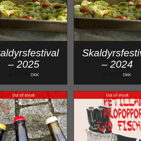
aldyrsfestival
Skaldyrsfesti
– 2025
– 2024
kr.
12.200
kr.
6.100
DKK
DKK
Out of stock
Out of stock