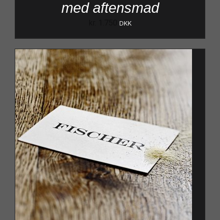
med aftensmad
kr.
1.750
DKK