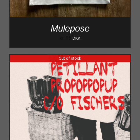
Mulepose
kr.
95
DKK
Out of stock