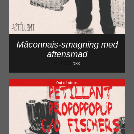
Mâconnais-smagning med
aftensmad
kr.
1.650
DKK
Out of stock