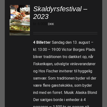
Skaldyrsfestival –
2023
kr.
6.000
DKK
4 Billetter
Søndag den 13. august –
kl. 13.00 – 19.00 Victor Borges Plads
bliver traditionen tro dækket op, når
Fiskerikajen, udvalgte vinleverandører
og Hos Fischer inviterer til hyggelig
samvær. Som traditionen byder vil der
være flere gæstekokke, som byder
ind med en forret. Musik: Alaska Blond
Der sælges borde i enheder á 4
personer — 1.500 kr. pr. person alt