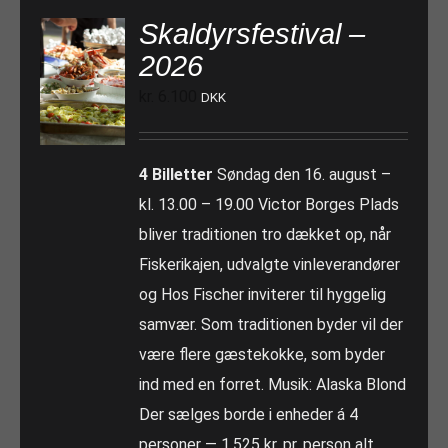
Skaldyrsfestival –
2026
kr.
6.100
DKK
4 Billetter
Søndag den 16. august –
kl. 13.00 – 19.00 Victor Borges Plads
bliver traditionen tro dækket op, når
Fiskerikajen, udvalgte vinleverandører
og Hos Fischer inviterer til hyggelig
samvær. Som traditionen byder vil der
være flere gæstekokke, som byder
ind med en forret. Musik: Alaska Blond
Der sælges borde i enheder á 4
personer — 1.525 kr. pr. person alt