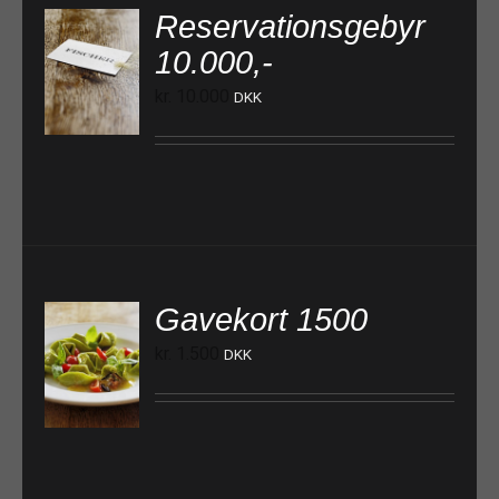
Reservationsgebyr
10.000,-
TILFØJ TIL KURV
kr.
10.000
DKK
Gavekort 1500
kr.
1.500
DKK
TILFØJ TIL KURV