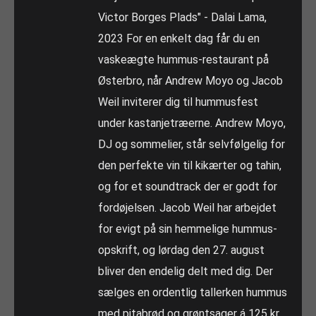
Victor Borges Plads" - Dalai Lama,
2023 For en enkelt dag får du en
vaskeægte hummus-restaurant på
Østerbro, når Andrew Moyo og Jacob
Weil inviterer dig til hummusfest
under kastanjetræerne. Andrew Moyo,
DJ og sommelier, står selvfølgelig for
den perfekte vin til kikærter og tahin,
og for et soundtrack der er godt for
fordøjelsen. Jacob Weil har arbejdet
for evigt på sin hemmelige hummus-
opskrift, og lørdag den 27. august
bliver den endelig delt med dig. Der
sælges en ordentlig tallerken hummus
med pitabrød og grøntsager á 125 kr.