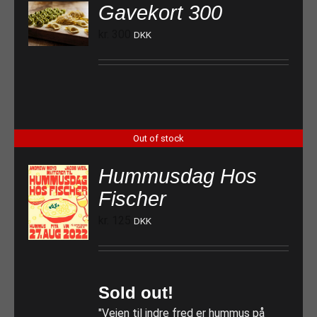
Gavekort 300
TILFØJ TIL KURV
kr.
300
DKK
Out of stock
Hummusdag Hos
Fischer
kr.
125
DKK
Sold out!
"Vejen til indre fred er hummus på