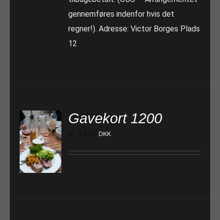
gennemføres indenfor hvis det
regner!). Adresse: Victor Borges Plads
12
Gavekort 1200
kr.
1.200
DKK
TILFØJ TIL KURV