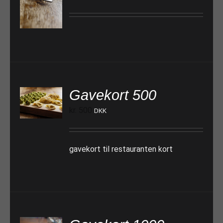
TILFØJ TIL KURV
Gavekort 500
TILFØJ TIL KURV
kr.
500
DKK
gavekort til restauranten kort