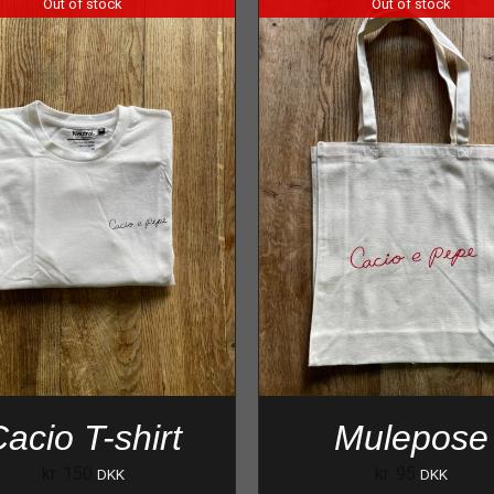
Out of stock
Out of stock
acio T-shirt
Mulepose
kr.
150
kr.
95
DKK
DKK