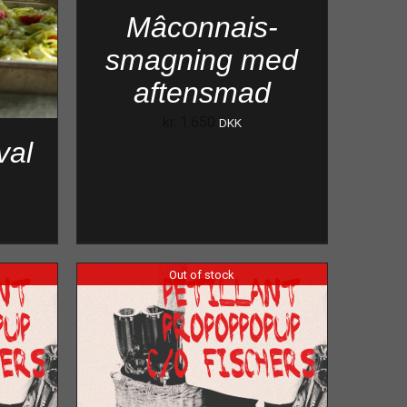
Mâconnais-
smagning med
aftensmad
kr.
1.650
DKK
val
Out of stock