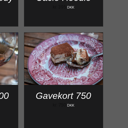
kr.
395
DKK
00
Gavekort 750
kr.
750
DKK