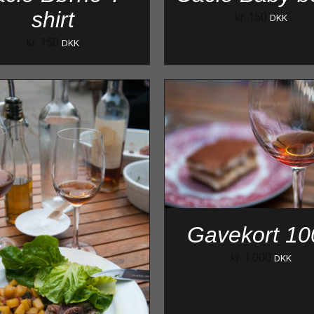
shirt
kr.
150
DKK
kr.
150
DKK
Gavekort 10
kr.
1.000
DKK