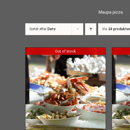
Skip
Maupa pizza
to
content
Sortér efter
Dato
Vis
24 produkte
Out of stock