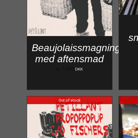
s
Beaujolaissmagning
med aftensmad
kr.
1.500
DKK
Out of stock