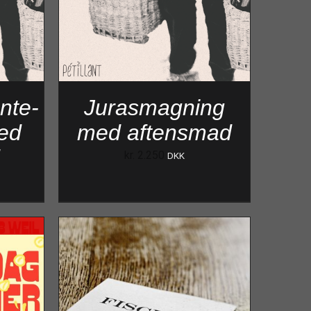
nte-
Jurasmagning
ed
med aftensmad
d
kr.
2.250
DKK