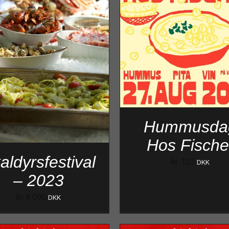
Hummusda
Hos Fische
aldyrsfestival
kr.
125
DKK
– 2023
kr.
6.000
DKK