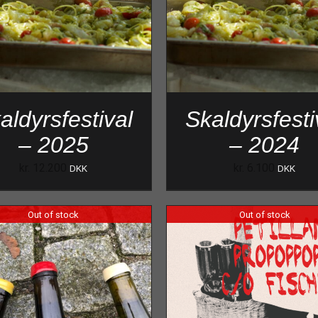
aldyrsfestival
Skaldyrsfesti
– 2025
– 2024
kr.
12.200
kr.
6.100
DKK
DKK
Out of stock
Out of stock