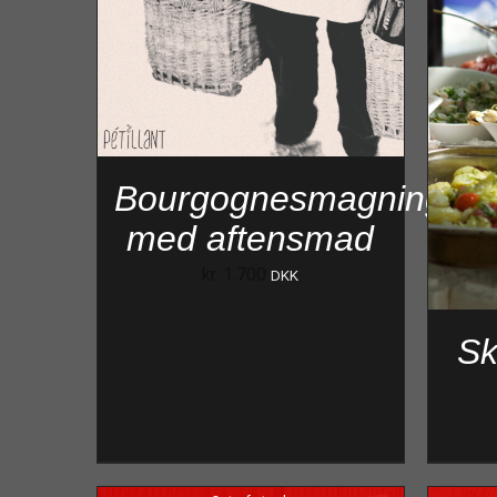
Bourgognesmagning
med aftensmad
kr.
1.700
DKK
Sk