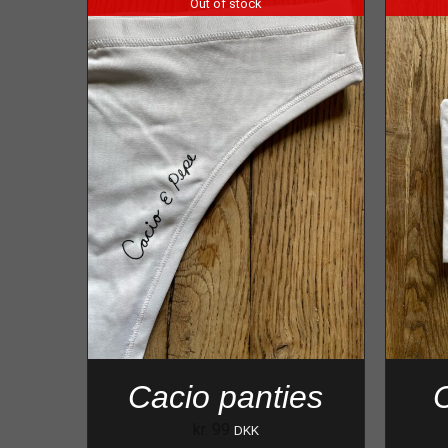
Out of stock
Cacio panties
C
kr.
99
DKK