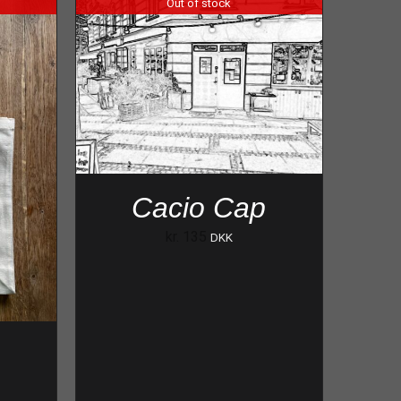
Out of stock
Cacio Cap
kr.
135
DKK