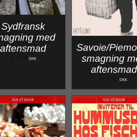
Sydfransk
magning med
Savoie/Piemo
aftensmad
smagning m
kr.
1.500
DKK
aftensma
kr.
1.750
DKK
Out of stock
Out of stock