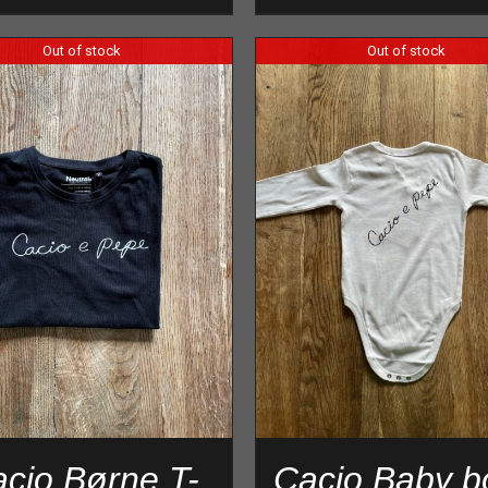
Out of stock
Out of stock
cio Børne T-
Cacio Baby b