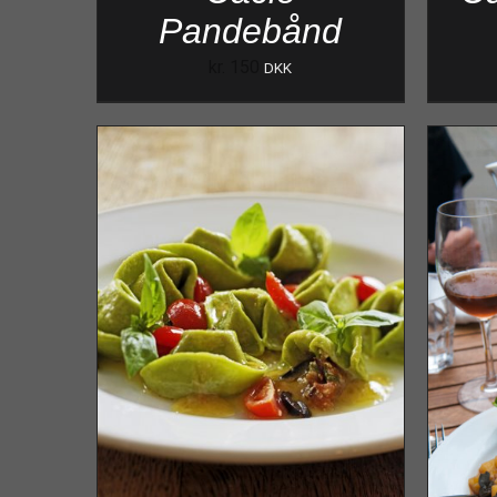
Pandebånd
kr.
150
DKK