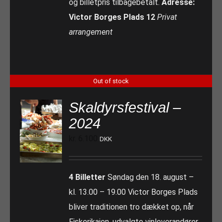
og billetpris tilbagebetalt.
Adresse:
Victor Borges Plads 12
Privat
arrangement
Out of stock
Skaldyrsfestival –
2024
kr.
6.100
DKK
4 Billetter
Søndag den 18. august –
kl. 13.00 – 19.00 Victor Borges Plads
bliver traditionen tro dækket op, når
Fiskerikajen, udvalgte vinleverandører