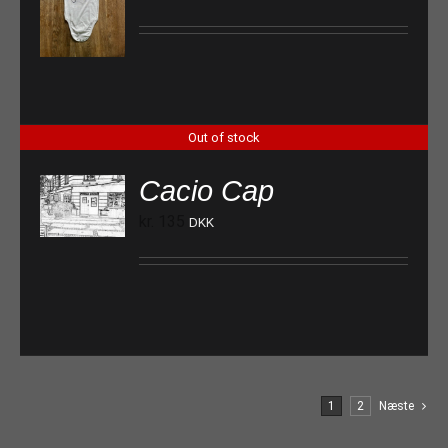
Out of stock
Cacio Cap
kr.
135
DKK
1
2
Næste