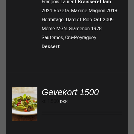
François Laurent
Braisseret lam
2021 Rozeta, Maxime Magnon 2018
Hermitage, Dard et Ribo
Ost
2009
Mémé MGN, Gramenon 1978
Sauternes, Cru-Peyraguey
Dessert
Gavekort 1500
kr.
1.500
DKK
TILFØJ TIL KURV