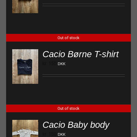
Out of stock
Cacio Børne T-shirt
kr.
150
DKK
Out of stock
Cacio Baby body
kr.
150
DKK