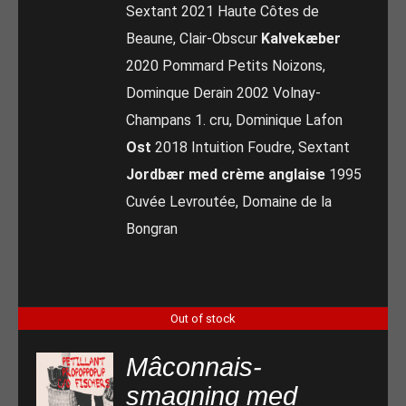
Sextant 2021 Haute Côtes de
Beaune, Clair-Obscur
Kalvekæber
2020 Pommard Petits Noizons,
Dominque Derain 2002 Volnay-
Champans 1. cru, Dominique Lafon
Ost
2018 Intuition Foudre, Sextant
Jordbær med crème anglaise
1995
Cuvée Levroutée, Domaine de la
Bongran
Out of stock
Mâconnais-
smagning med