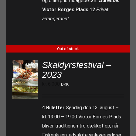
og billetpris tilbagebetalt.
Adresse:
Victor Borges Plads 12
Privat
arrangement
Out of stock
Skaldyrsfestival –
2023
kr.
6.000
DKK
4 Billetter
Søndag den 13. august –
kl. 13.00 – 19.00 Victor Borges Plads
bliver traditionen tro dækket op, når
Fiskerikajen, udvalgte vinleverandører