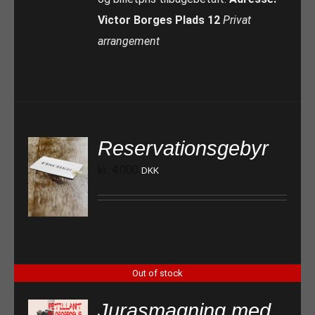
Victor Borges Plads 12
Privat
arrangement
Reservationsgebyr
kr.
4.000
DKK
TILFØJ TIL KURV
Out of stock
Jurasmagning med