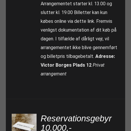
Arrangementet starter kl. 13.00 og
slutter kl. 19.00 Billetter kan kun
købes online via dette link. Fremvis
venligst dokumentation af dit køb på
dagen. I tilfælde af dårligt vejr, vil
arrangementet ikke blive gennemført
og billetpris tilbagebetalt.
Adresse:
Victor Borges Plads 12
Privat
arrangement
Reservationsgebyr
10.000,-
TILFØJ TIL KURV