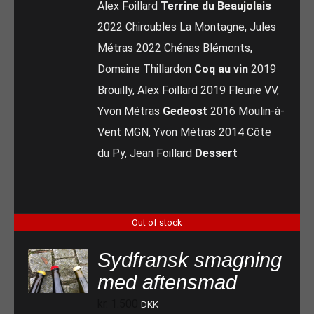
Alex Foillard
Terrine du Beaujolais
2022 Chiroubles La Montagne, Jules
Métras 2022 Chénas Blémonts,
Domaine Thillardon
Coq au vin
2019
Brouilly, Alex Foillard 2019 Fleurie VV,
Yvon Métras
Gedeost
2016 Moulin-à-
Vent MGN, Yvon Métras 2014 Côte
du Py, Jean Foillard
Dessert
Out of stock
Sydfransk smagning
med aftensmad
kr.
1.500
DKK