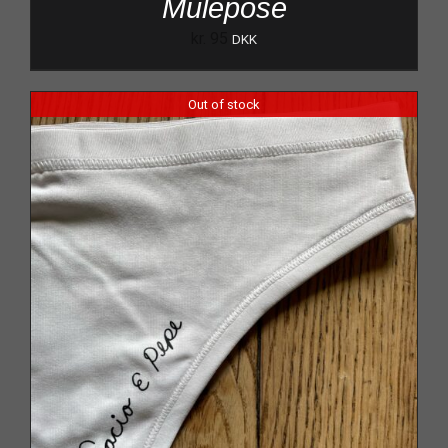
Mulepose
kr.
95
DKK
Out of stock