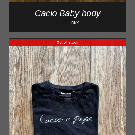
Cacio Baby body
kr.
150
DKK
Out of stock