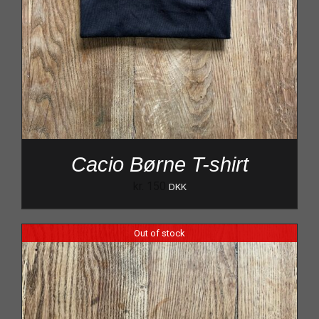
Cacio Børne T-shirt
kr.
150
DKK
Out of stock