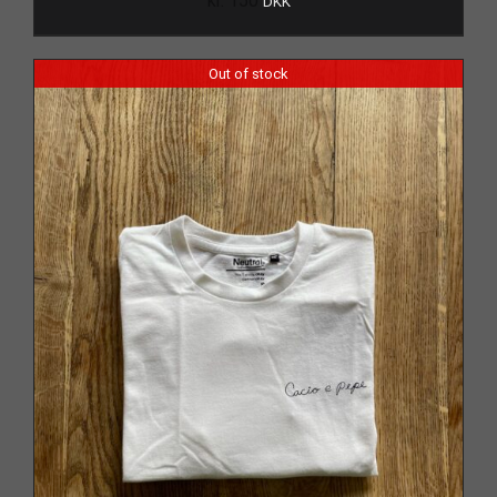
kr.
150
DKK
Out of stock