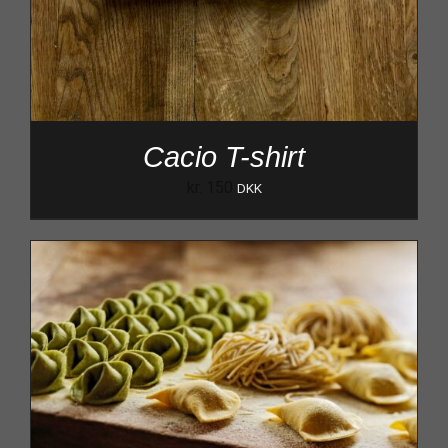
Cacio T-shirt
kr.
150
DKK