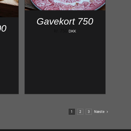
Gavekort 750
00
kr.
750
DKK
1
2
3
Næste