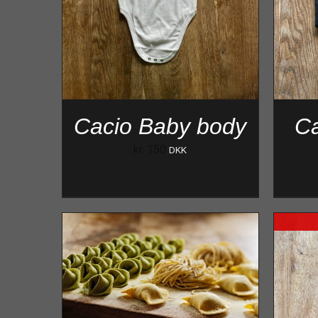
Cacio Baby body
Ca
kr.
150
DKK