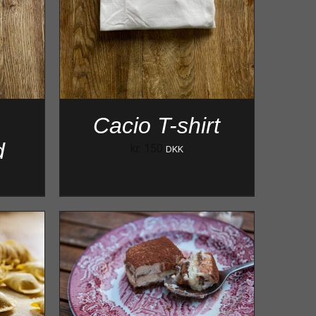
Cacio T-shirt
d
kr.
150
DKK