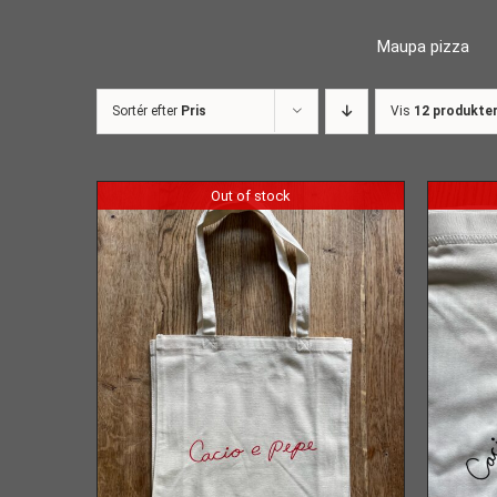
Skip
Maupa pizza
to
content
Sortér efter
Pris
Vis
12 produkte
Out of stock