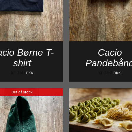
cio Børne T-
Cacio
shirt
Pandebån
kr.
150
kr.
150
DKK
DKK
Out of stock