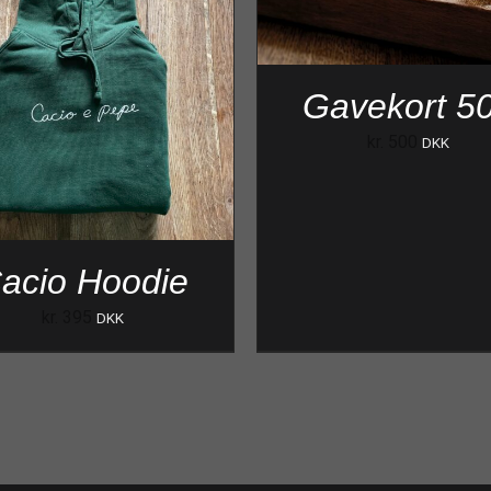
Gavekort 5
kr.
500
DKK
acio Hoodie
kr.
395
DKK