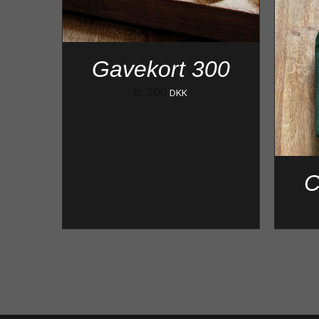
Gavekort 300
kr.
300
DKK
C