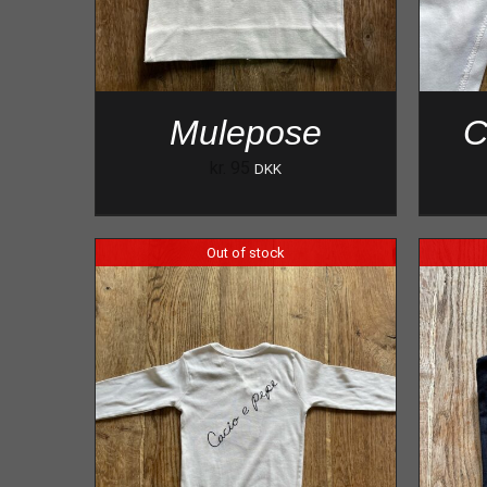
Mulepose
C
kr.
95
DKK
Out of stock