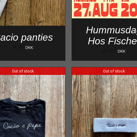
Hummusda
acio panties
Hos Fische
kr.
99
DKK
kr.
125
DKK
Out of stock
Out of stock