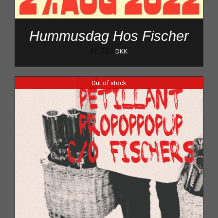
Hummusdag Hos Fischer
kr.
125
DKK
Out of stock