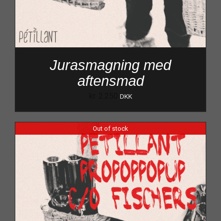
Jurasmagning med
aftensmad
kr.
2.250
DKK
Out of stock