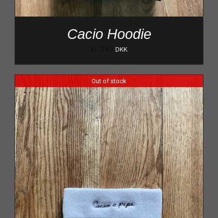
Cacio Hoodie
kr.
395
DKK
Out of stock