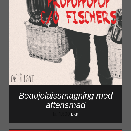
Beaujolaissmagning med
aftensmad
kr.
1.500
DKK