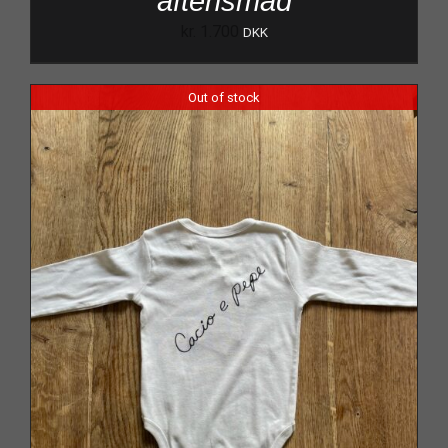
aftensmad
kr.
1.700
DKK
Out of stock