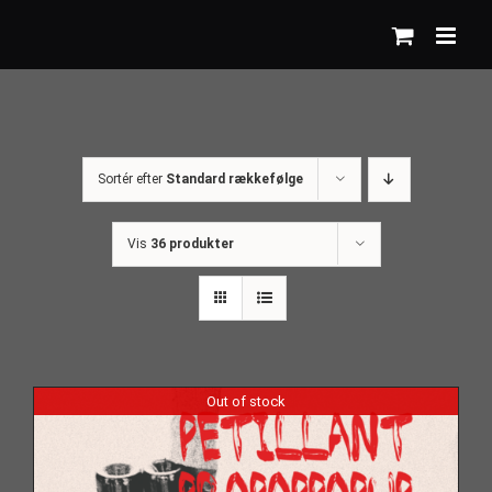
Skip
to
content
Sortér efter
Standard rækkefølge
Vis
36 produkter
Out of stock