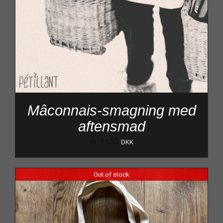
Mâconnais-smagning med
aftensmad
kr.
1.650
DKK
Out of stock