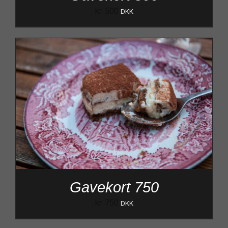
kr.
500
DKK
Gavekort 750
kr.
750
DKK