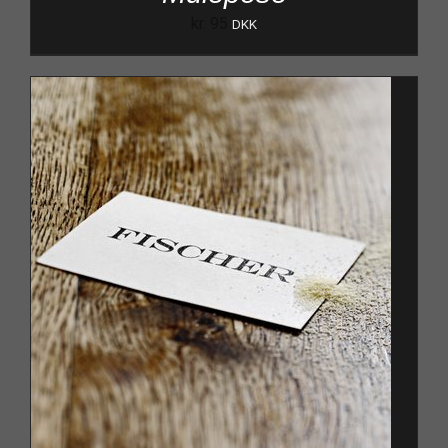
kr.
95
DKK