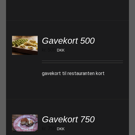
Gavekort 500
TILFØJ TIL KURV
kr.
500
DKK
gavekort til restauranten kort
Gavekort 750
TILFØJ TIL KURV
kr.
750
DKK