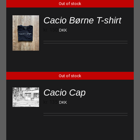
Out of stock
Cacio Børne T-shirt
kr.
150
DKK
Out of stock
Cacio Cap
kr.
135
DKK