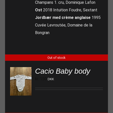
Champans 1. cru, Dominique Lafon
Ost
2018 Intuition Foudre, Sextant
Jordbær med crème anglaise
1995
Cuvée Levroutée, Domaine de la
Bongran
Out of stock
Cacio Baby body
kr.
150
DKK