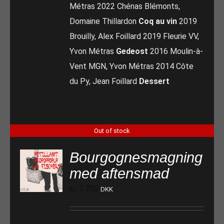
Métras 2022 Chénas Blémonts,
Domaine Thillardon
Coq au vin
2019
Brouilly, Alex Foillard 2019 Fleurie VV,
Yvon Métras
Gedeost
2016 Moulin-à-
Vent MGN, Yvon Métras 2014 Côte
du Py, Jean Foillard
Dessert
Out of stock
Bourgognesmagning
med aftensmad
kr.
1.700
DKK