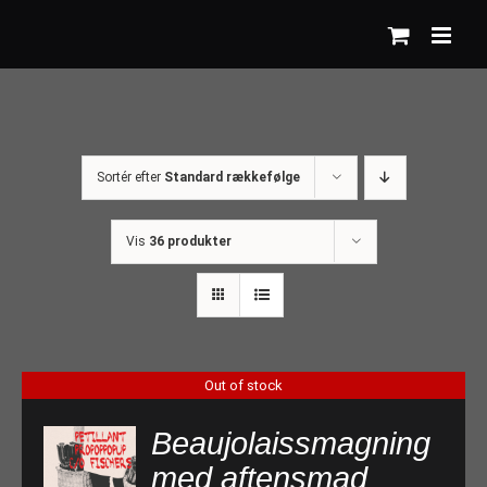
Skip
to
content
Sortér efter
Standard rækkefølge
Vis
36 produkter
Out of stock
Beaujolaissmagning
med aftensmad