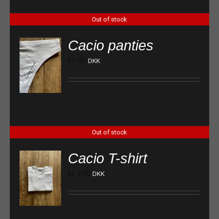
Out of stock
Cacio panties
kr.
99
DKK
Out of stock
Cacio T-shirt
kr.
150
DKK