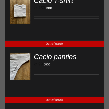
Cacio T-shirt
kr.
150
DKK
Out of stock
Cacio panties
kr.
99
DKK
Out of stock