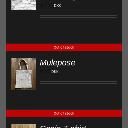
kr.
135
DKK
Out of stock
Mulepose
kr.
95
DKK
Out of stock