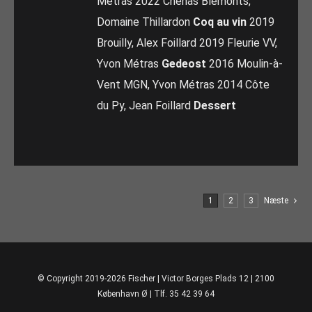
Métras 2022 Chénas Blémonts,
Domaine Thillardon
Coq au vin
2019
Brouilly, Alex Foillard 2019 Fleurie VV,
Yvon Métras
Gedeost
2016 Moulin-à-
Vent MGN, Yvon Métras 2014 Côte
du Py, Jean Foillard
Dessert
1
2
3
Næste
© Copyright 2019-2026 Fischer | Victor Borges Plads 12 | 2100
København Ø | Tlf. 35 42 39 64