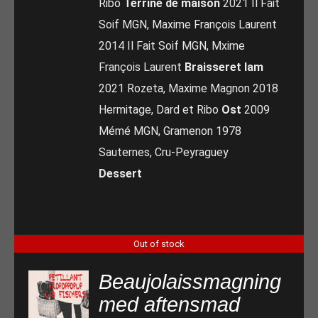
Ribo
Terrine de maison
2021 Il Fait
Soif MGN, Maxime François Laurent
2014 Il Fait Soif MGN, Mxime
François Laurent
Braisseret lam
2021 Rozeta, Maxime Magnon 2018
Hermitage, Dard et Ribo
Ost
2009
Mémé MGN, Gramenon 1978
Sauternes, Cru-Peyraguey
Dessert
Out of stock
Beaujolaissmagning
med aftensmad