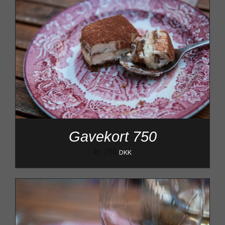
Gavekort 750
kr.
750
DKK