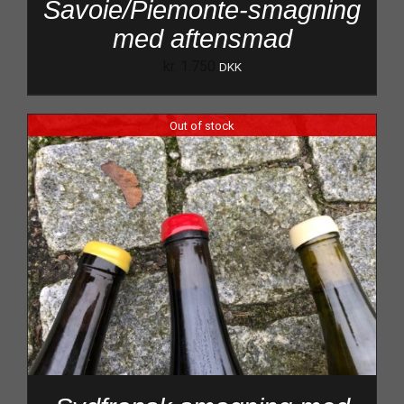
Savoie/Piemonte-smagning
med aftensmad
kr.
1.750
DKK
Out of stock