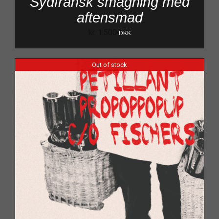
Sydfransk smagning med
aftensmad
kr.
1.500
DKK
Out of stock