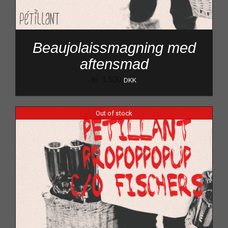
Beaujolaissmagning med
aftensmad
kr.
1.500
DKK
Out of stock