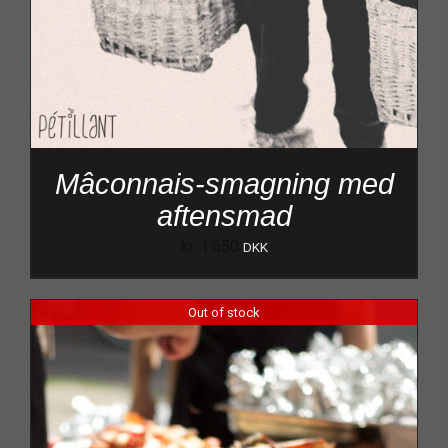
Mâconnais-smagning med
aftensmad
kr.
1.650
DKK
Out of stock