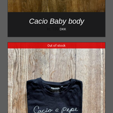
Cacio Baby body
kr.
150
DKK
Out of stock