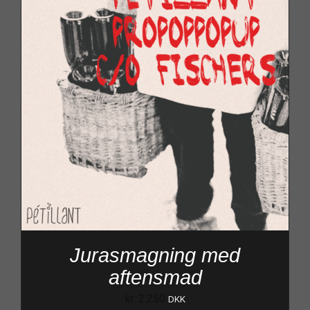
Jurasmagning med
aftensmad
kr.
2.250
DKK