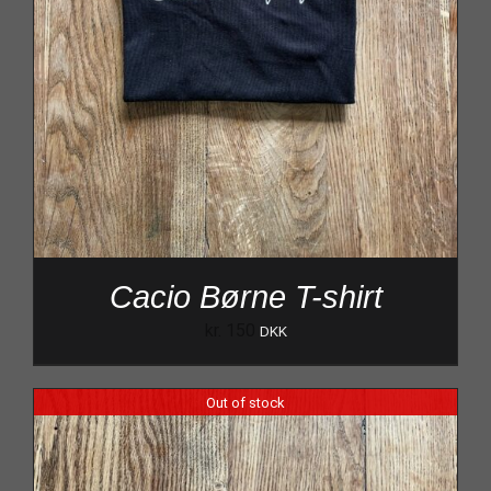
Cacio Børne T-shirt
kr.
150
DKK
Out of stock