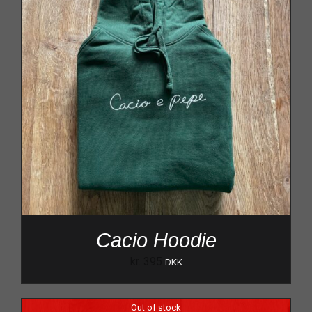
Cacio Hoodie
kr.
395
DKK
Out of stock