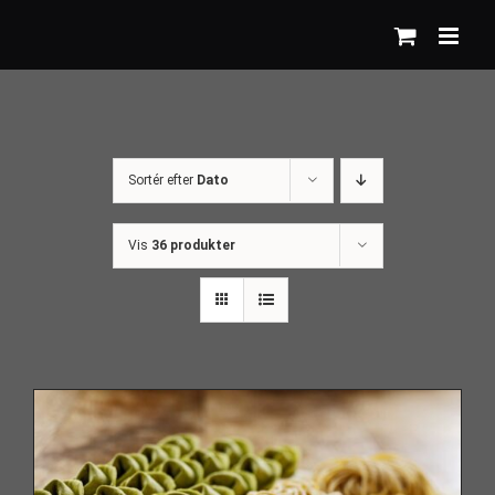
Skip
to
content
Sortér efter
Dato
Vis
36 produkter