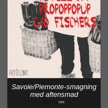
Savoie/Piemonte-smagning
med aftensmad
kr.
1.750
DKK