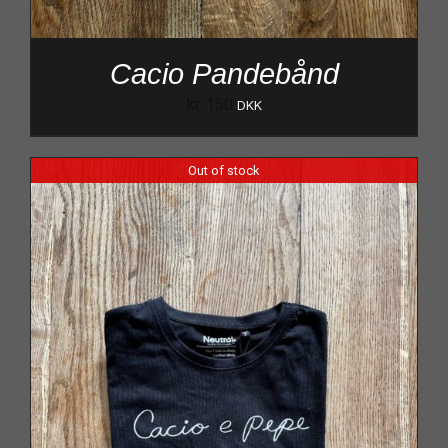
Cacio Pandebånd
kr.
150
DKK
Out of stock