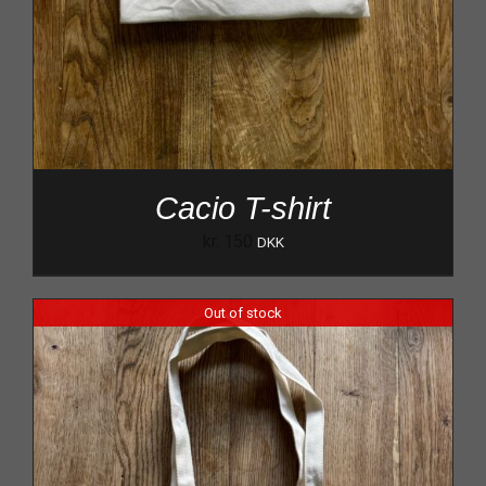
Cacio T-shirt
kr.
150
DKK
Out of stock