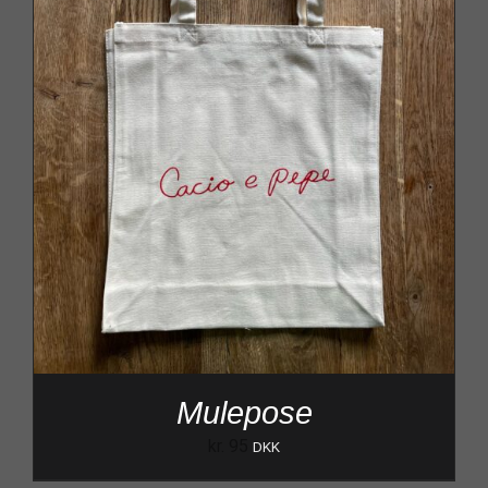
Mulepose
kr.
95
DKK