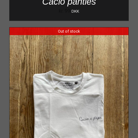
Cacio panties
kr.
99
DKK
Out of stock