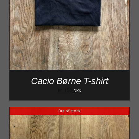
Cacio Børne T-shirt
kr.
150
DKK
Out of stock