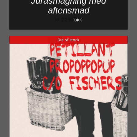
Jurasmagning med
aftensmad
kr.
2.250
DKK
Out of stock