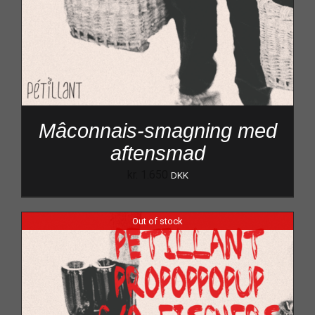
Mâconnais-smagning med
aftensmad
kr.
1.650
DKK
Out of stock