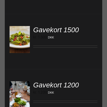
Gavekort 1500
kr.
1.500
DKK
TILFØJ TIL KURV
Gavekort 1200
kr.
1.200
DKK
TILFØJ TIL KURV