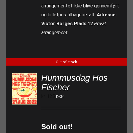
arrangementet ikke blive gennemført
og billetpris tilbagebetalt.
Adresse:
Victor Borges Plads 12
Privat
arrangement
Out of stock
Hummusdag Hos
Fischer
kr.
125
DKK
Sold out!