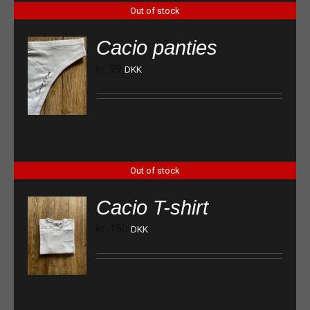
Out of stock
Cacio panties
kr.
99
DKK
Out of stock
Cacio T-shirt
kr.
150
DKK