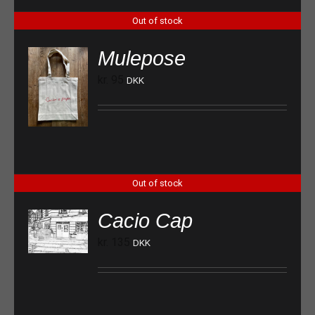
Out of stock
Mulepose
kr.
95
DKK
Out of stock
Cacio Cap
kr.
135
DKK