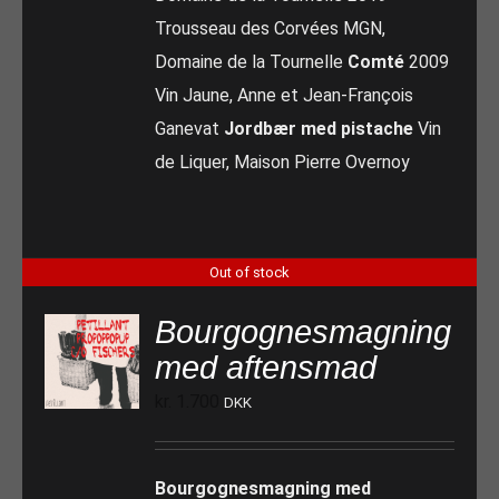
Trousseau des Corvées MGN,
Domaine de la Tournelle
Comté
2009
Vin Jaune, Anne et Jean-François
Ganevat
Jordbær med pistache
Vin
de Liquer, Maison Pierre Overnoy
Out of stock
Bourgognesmagning
med aftensmad
kr.
1.700
DKK
Bourgognesmagning med