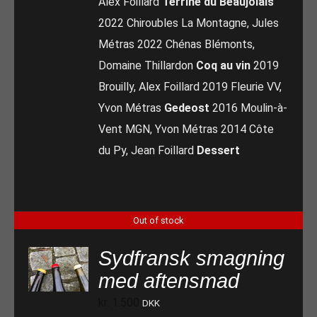
Alex Foillard
Terrine du Beaujolais
2022 Chiroubles La Montagne, Jules
Métras 2022 Chénas Blémonts,
Domaine Thillardon
Coq au vin
2019
Brouilly, Alex Foillard 2019 Fleurie VV,
Yvon Métras
Gedeost
2016 Moulin-à-
Vent MGN, Yvon Métras 2014 Côte
du Py, Jean Foillard
Dessert
Out of stock
Sydfransk smagning
med aftensmad
kr.
1.500
DKK