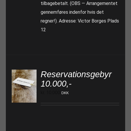
tilbagebetalt. (OBS — Arrangementet
gennemføres indenfor hvis det
regner!). Adresse: Victor Borges Plads
12
Reservationsgebyr
10.000,-
TILFØJ TIL KURV
kr.
10.000
DKK