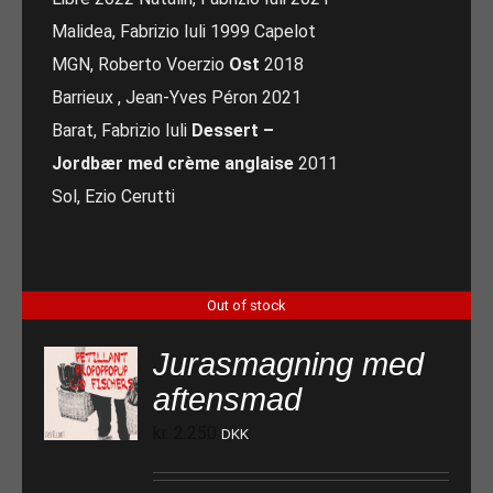
Malidea, Fabrizio Iuli 1999 Capelot
MGN, Roberto Voerzio
Ost
2018
Barrieux , Jean-Yves Péron 2021
Barat, Fabrizio Iuli
Dessert –
Jordbær med crème anglaise
2011
Sol, Ezio Cerutti
Out of stock
Jurasmagning med
aftensmad
kr.
2.250
DKK