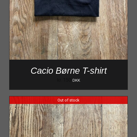
Cacio Børne T-shirt
kr.
150
DKK
Out of stock