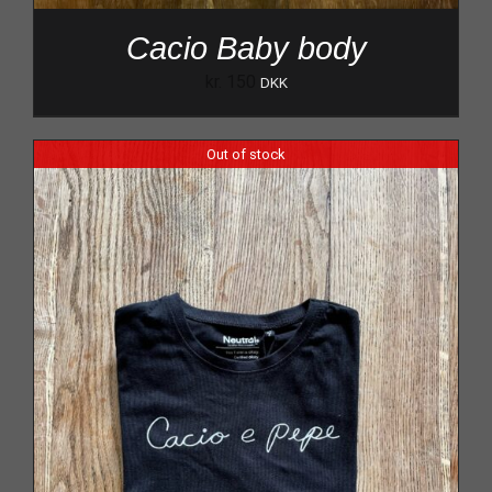
Cacio Baby body
kr.
150
DKK
Out of stock