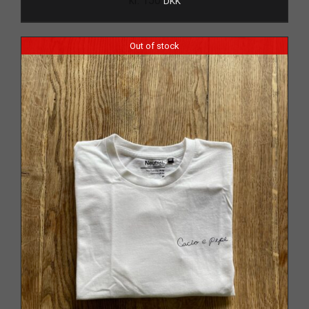
kr.
150
DKK
Out of stock