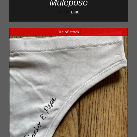
Mulepose
kr.
95
DKK
Out of stock