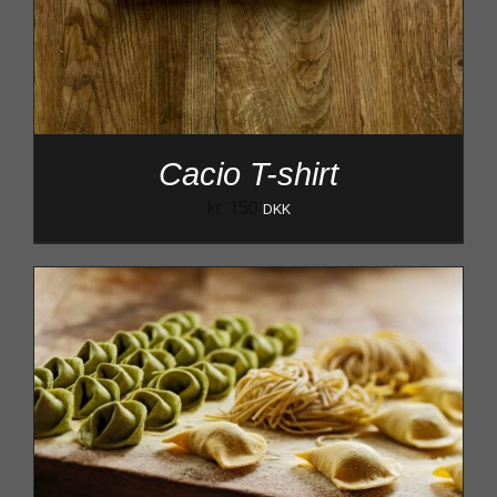
Cacio T-shirt
kr.
150
DKK