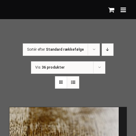
Skip
to
content
Sortér efter
Standard rækkefølge
Vis
36 produkter