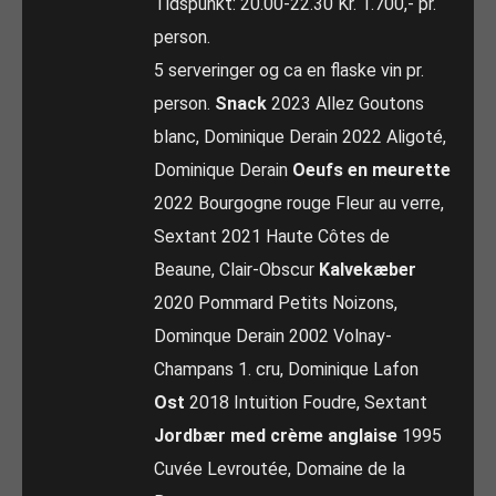
Tidspunkt: 20.00-22.30 Kr. 1.700,- pr.
person.
5 serveringer og ca en flaske vin pr.
person.
Snack
2023 Allez Goutons
blanc, Dominique Derain 2022 Aligoté,
Dominique Derain
Oeufs en meurette
2022 Bourgogne rouge Fleur au verre,
Sextant 2021 Haute Côtes de
Beaune, Clair-Obscur
Kalvekæber
2020 Pommard Petits Noizons,
Dominque Derain 2002 Volnay-
Champans 1. cru, Dominique Lafon
Ost
2018 Intuition Foudre, Sextant
Jordbær med crème anglaise
1995
Cuvée Levroutée, Domaine de la