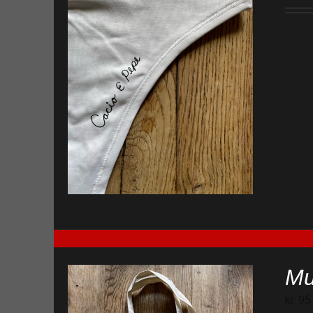
Mu
kr.
95