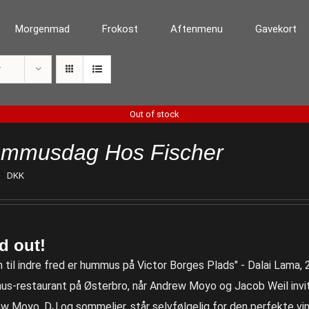
Morgenmad
Frokost
Aftenmenu
Gavekort
r
Out of stock
mmusdag Hos Fischer
5
DKK
d out!
n til indre fred er hummus på Victor Borges Plads" - Dalai Lama
s-restaurant på Østerbro, når Andrew Moyo og Jacob Weil invit
w Moyo, DJ og sommelier, står selvfølgelig for den perfekte vin t