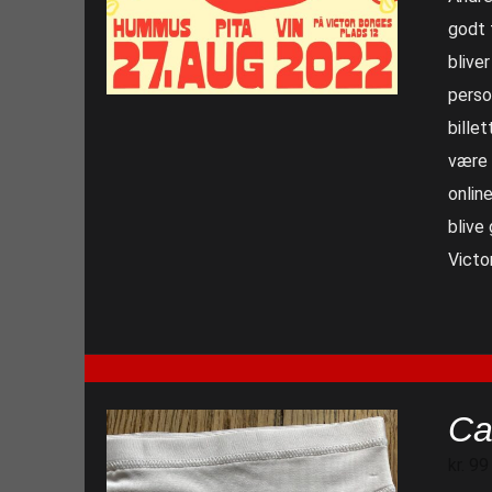
godt 
blive
perso
billet
være 
online
blive
Victo
Ca
kr.
99