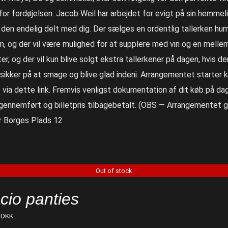
for fordøjelsen. Jacob Weil har arbejdet for evigt på sin hemme
r den endelig delt med dig. Der sælges en ordentlig tallerken hu
n, og der vil være mulighed for at supplere med vin og en melle
ter, og der vil kun blive solgt ekstra tallerkener på dagen, hvis der
sikker på at smage og blive glad indeni. Arrangementet starter kl.
 via dette link. Fremvis venligst dokumentation af dit køb på dage
 gennemført og billetpris tilbagebetalt. (OBS — Arrangementet g
r Borges Plads 12
Out of stock
cio panties
DKK