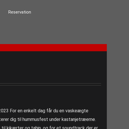
Reservation
, 2023 For en enkelt dag får du en vaskeægte
erer dig til hummusfest under kastanjetræerne.
il kikærter og tahin, og for et soundtrack der er