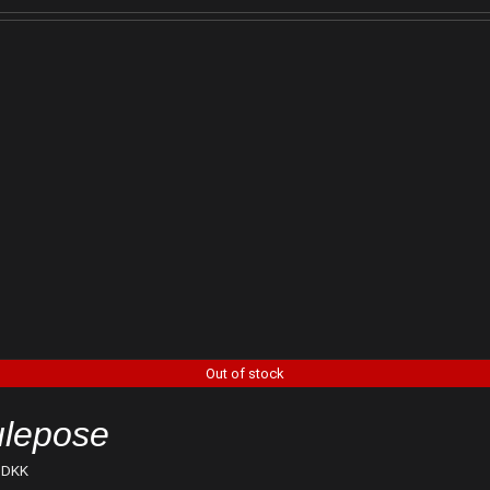
Out of stock
lepose
DKK