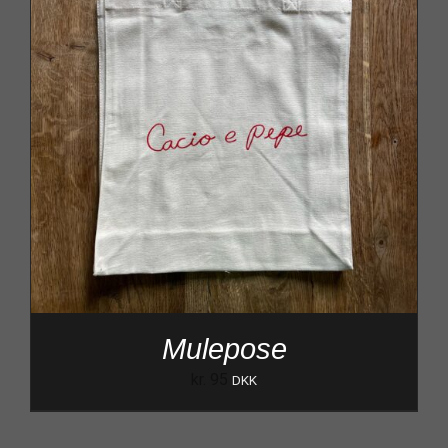
Mulepose
kr.
95
DKK