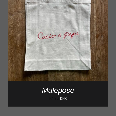
Mulepose
kr.
95
DKK