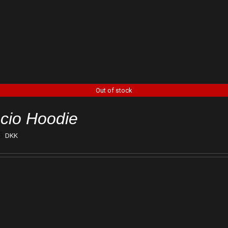
Out of stock
cio Hoodie
5
DKK