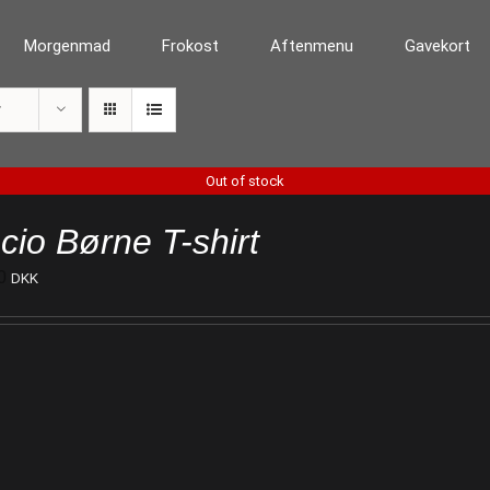
Morgenmad
Frokost
Aftenmenu
Gavekort
r
Out of stock
cio Børne T-shirt
0
DKK