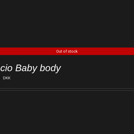
Out of stock
cio Baby body
0
DKK