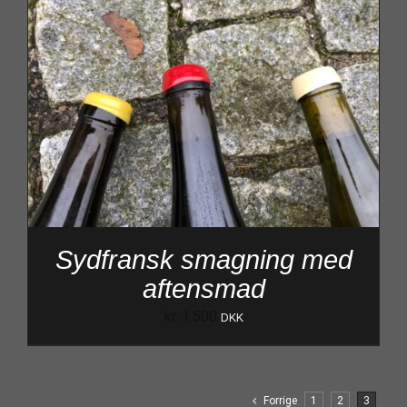
Sydfransk smagning med
aftensmad
kr.
1.500
DKK
Forrige
1
2
3