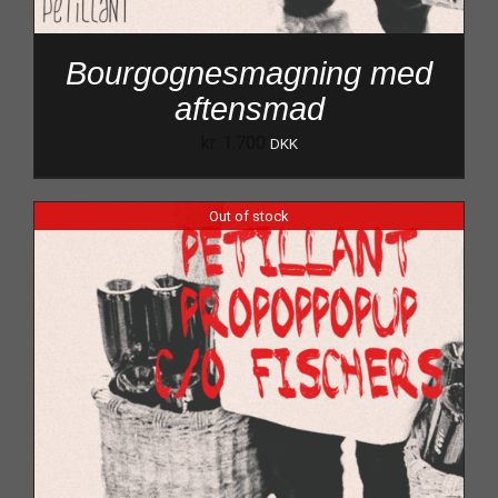
Bourgognesmagning med
aftensmad
kr.
1.700
DKK
Out of stock