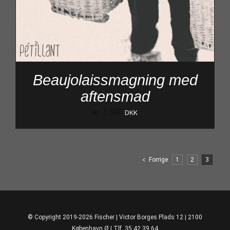
Beaujolaissmagning med
aftensmad
kr.
1.500
DKK
Forrige
1
2
3
© Copyright 2019-2026 Fischer | Victor Borges Plads 12 | 2100
København Ø | Tlf. 35 42 39 64