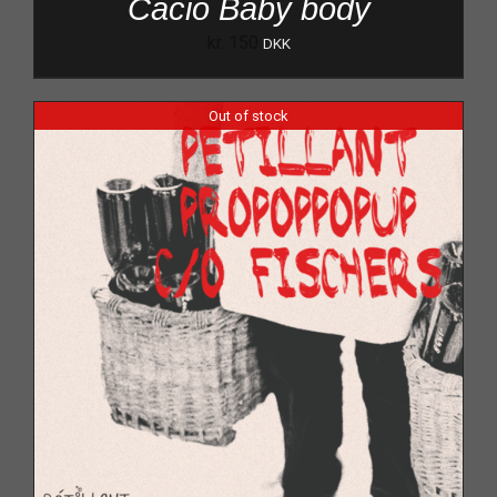
Cacio Baby body
kr.
150
DKK
Out of stock