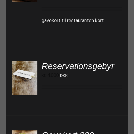
gavekort til restauranten kort
Reservationsgebyr
kr.
4.000
DKK
TILFØJ TIL KURV