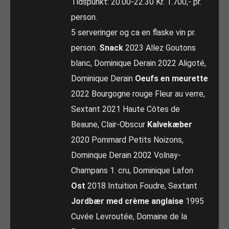
Tidspunkt: 20.00-22.30 Kr. 1.700,- pr.
person.
5 serveringer og ca en flaske vin pr.
person.
Snack
2023 Allez Goutons
blanc, Dominique Derain 2022 Aligoté,
Dominique Derain
Oeufs en meurette
2022 Bourgogne rouge Fleur au verre,
Sextant 2021 Haute Côtes de
Beaune, Clair-Obscur
Kalvekæber
2020 Pommard Petits Noizons,
Dominque Derain 2002 Volnay-
Champans 1. cru, Dominique Lafon
Ost
2018 Intuition Foudre, Sextant
Jordbær med crème anglaise
1995
Cuvée Levroutée, Domaine de la