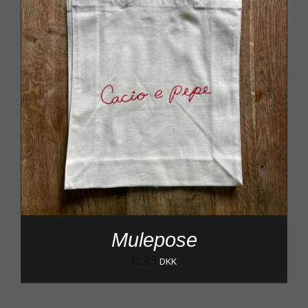
Mulepose
kr.
95
DKK