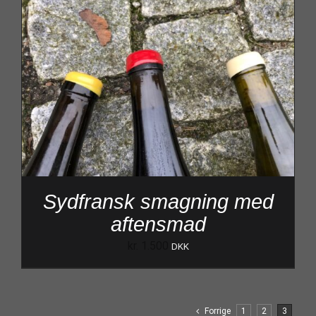
Sydfransk smagning med
aftensmad
kr.
1.500
DKK
Forrige
1
2
3