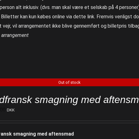
. person alt inklusiv. (dvs. man skal være et selskab på 4 personer
 Billetter kan kun købes online via dette link. Fremvis venligst d
t vejr, vil arrangementet ikke blive gennemført og billetpris tilb
t arrangement
Out of stock
dfransk smagning med aftens
500
DKK
ransk smagning med aftensmad