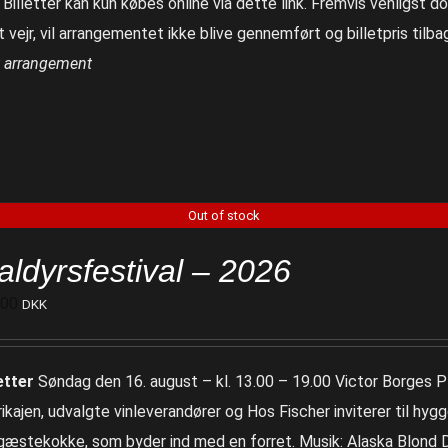
 Billetter kan kun købes online via dette link. Fremvis venligst d
t vejr, vil arrangementet ikke blive gennemført og billetpris tilb
t arrangement
Out of stock
aldyrsfestival – 2026
100
DKK
etter
Søndag den 16. august – kl. 13.00 – 19.00 Victor Borges Pl
rikajen, udvalgte vinleverandører og Hos Fischer inviterer til hy
 gæstekokke, som byder ind med en forret. Musik: Alaska Blond 