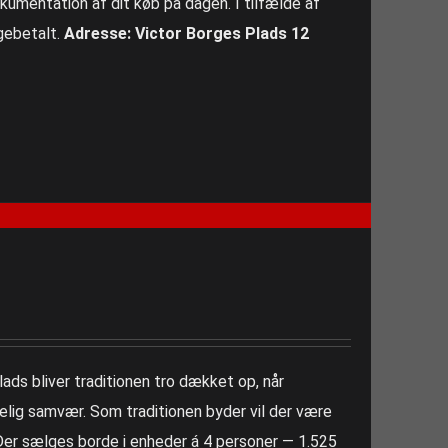
okumentation af dit køb på dagen. I tilfælde af
agebetalt.
Adresse: Victor Borges Plads 12
ads bliver traditionen tro dækket op, når
ggelig samvær. Som traditionen byder vil der være
Der sælges borde i enheder á 4 personer — 1.525