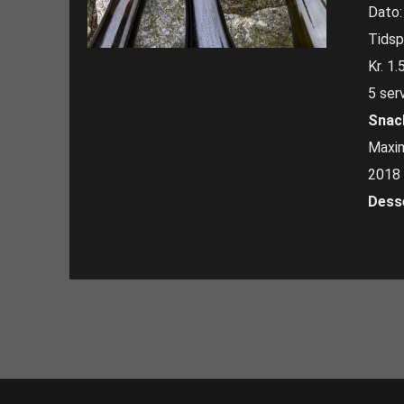
Dato:
Tidsp
Kr. 1.
5 ser
Snac
Maxim
2018 
Dess