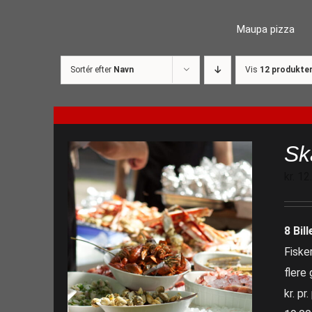
Skip
Maupa pizza
to
content
Sortér efter
Navn
Vis
12 produkte
Sk
kr.
12
8 Bill
Fiske
flere
kr. pr