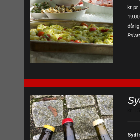
kr. pr
19.00
dårlig
Priva
Sy
kr.
1.
Sydf