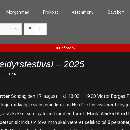
Morgenmad
Frokost
Aftenmenu
Gavekort
r
Out of stock
aldyrsfestival – 2025
.200
DKK
etter
Søndag den 17. august – kl. 13.00 – 19.00 Victor Borges Pl
rikajen, udvalgte vinleverandører og Hos Fischer inviterer til hy
 gæstekokke, som byder ind med en forret. Musik: Alaska Blond 
. person alt inklusiv. (dvs. man skal være et selskab på 8 personer