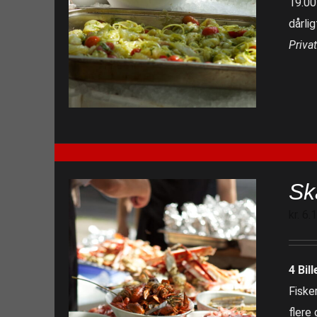
19.00
dårlig
Priva
Sk
kr.
6.
4 Bill
Fiske
flere