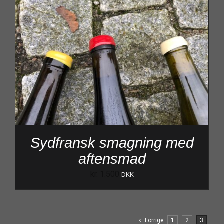
Sydfransk smagning med
aftensmad
kr.
1.500
DKK
Forrige
1
2
3