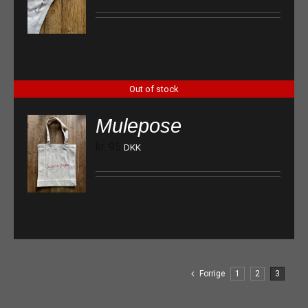
Out of stock
Mulepose
kr.
95
DKK
Forrige
1
2
3