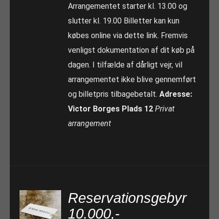
Arrangementet starter kl. 13.00 og
slutter kl. 19.00 Billetter kan kun
købes online via dette link. Fremvis
venligst dokumentation af dit køb på
dagen. I tilfælde af dårligt vejr, vil
arrangementet ikke blive gennemført
og billetpris tilbagebetalt.
Adresse:
Victor Borges Plads 12
Privat
arrangement
Reservationsgebyr
10.000,-
TILFØJ TIL KURV