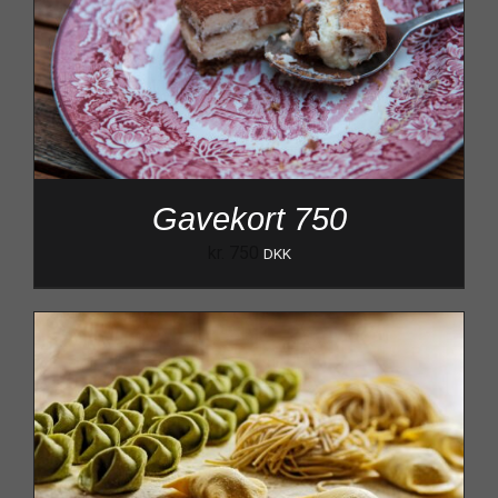
Gavekort 750
kr.
750
DKK