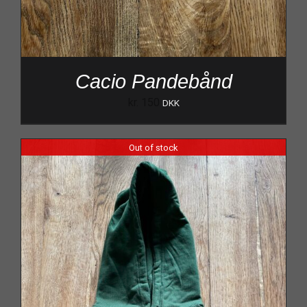
Cacio Pandebånd
kr.
150
DKK
Out of stock