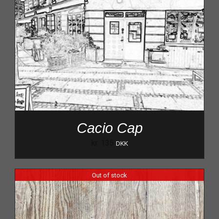
Cacio Cap
kr.
135
DKK
Out of stock