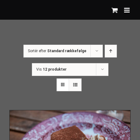
Skip
to
content
Sortér efter
Standard rækkefølge
Vis
12 produkter