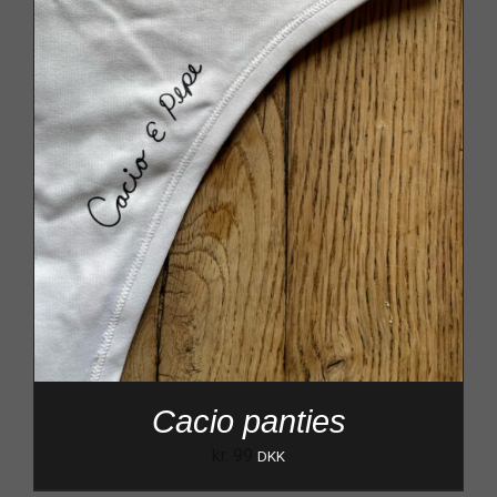
Cacio panties
kr.
99
DKK