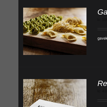
Ga
kr.
50
gavek
Re
kr.
4.