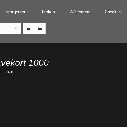
Morgenmad
Frokost
Aftenmenu
Gavekort
r
vekort 1000
000
DKK