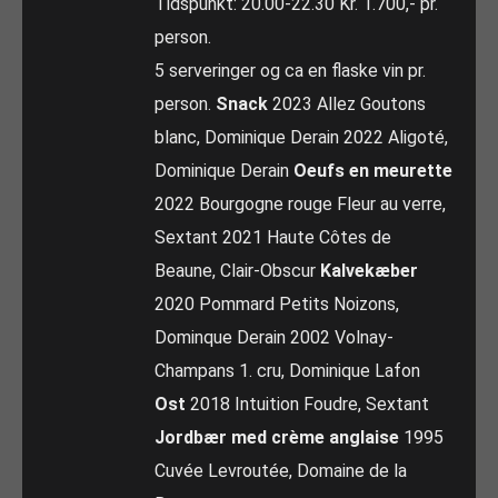
Tidspunkt: 20.00-22.30 Kr. 1.700,- pr.
person.
5 serveringer og ca en flaske vin pr.
person.
Snack
2023 Allez Goutons
blanc, Dominique Derain 2022 Aligoté,
Dominique Derain
Oeufs en meurette
2022 Bourgogne rouge Fleur au verre,
Sextant 2021 Haute Côtes de
Beaune, Clair-Obscur
Kalvekæber
2020 Pommard Petits Noizons,
Dominque Derain 2002 Volnay-
Champans 1. cru, Dominique Lafon
Ost
2018 Intuition Foudre, Sextant
Jordbær med crème anglaise
1995
Cuvée Levroutée, Domaine de la