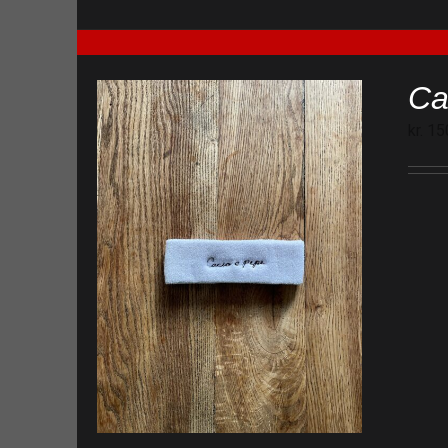
Ca
kr.
15