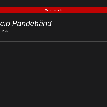
Out of stock
cio Pandebånd
0
DKK