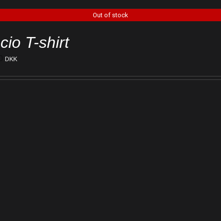
Out of stock
cio T-shirt
0
DKK