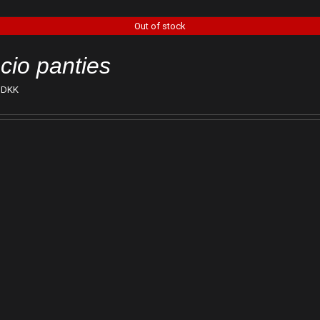
Out of stock
cio panties
DKK