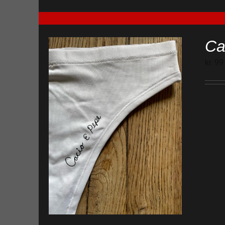
Ca
kr.
99