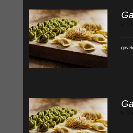
Ga
kr.
50
gavek
Ga
kr.
30