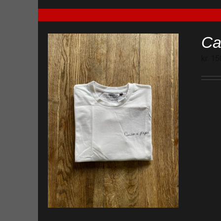
Ca
kr.
15