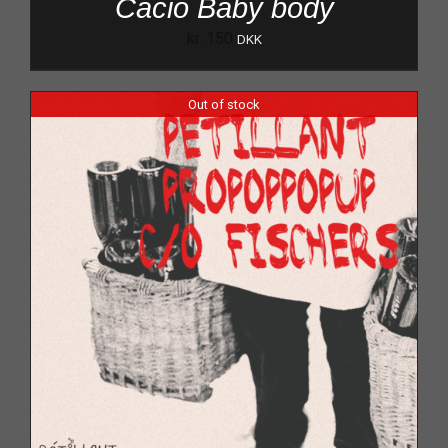
Cacio Baby body
kr.
150
DKK
Out of stock