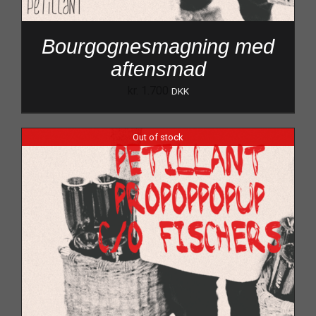
Bourgognesmagning med
aftensmad
kr.
1.700
DKK
Out of stock