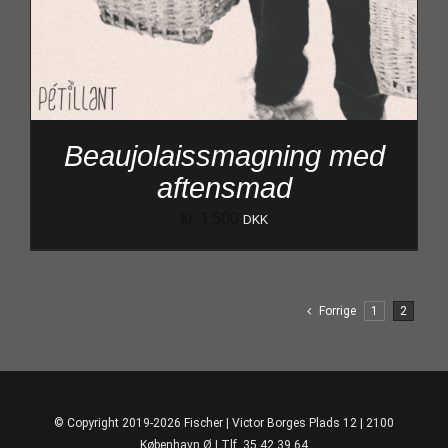
Beaujolaissmagning med
aftensmad
kr.
1.500
DKK
Forrige
1
2
© Copyright 2019-2026 Fischer | Victor Borges Plads 12 | 2100
København Ø | Tlf. 35 42 39 64