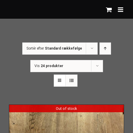
Skip
to
content
Sortér efter
Standard rækkefølge
Vis
24 produkter
Out of stock