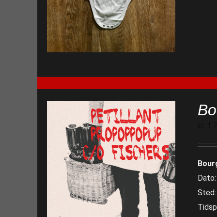
Bo
kr.
1.
Bour
Dato:
Sted:
Tidspu