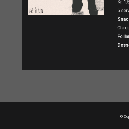
Kr. 1.
5 ser
Snac
Chiro
Foill
Dess
© Cop