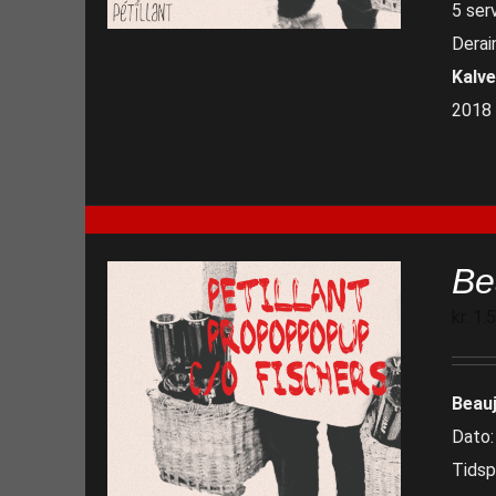
5 serv
Derai
Kalv
2018 
Be
kr.
1.
Beau
Dato:
Tidsp