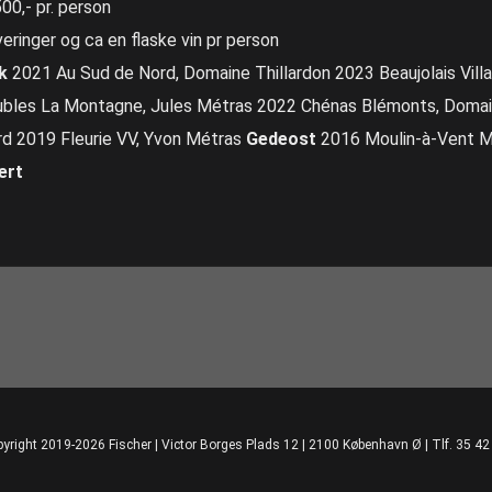
500,- pr. person
veringer og ca en flaske vin pr person
k
2021 Au Sud de Nord, Domaine Thillardon 2023 Beaujolais Villag
ubles La Montagne, Jules Métras 2022 Chénas Blémonts, Domai
ard 2019 Fleurie VV, Yvon Métras
Gedeost
2016 Moulin-à-Vent MG
ert
yright 2019-2026 Fischer | Victor Borges Plads 12 | 2100 København Ø | Tlf. 35 42