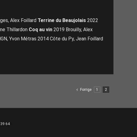
es, Alex Foillard
Terrine du Beaujolais
2022
ne Thillardon
Coq au vin
2019 Brouilly, Alex
N, Yvon Métras 2014 Côte du Py, Jean Foillard
Forrige
1
2
 39 64