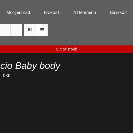
Morgenmad
Frokost
Aftenmenu
Gavekort
r
Out of stock
cio Baby body
0
DKK