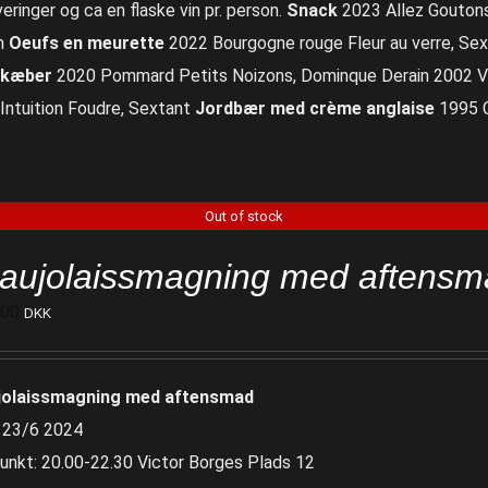
eringer og ca en flaske vin pr. person.
Snack
2023 Allez Goutons
n
Oeufs en meurette
2022 Bourgogne rouge Fleur au verre, Sex
ekæber
2020 Pommard Petits Noizons, Dominque Derain 2002 V
Intuition Foudre, Sextant
Jordbær med crème anglaise
1995 C
Out of stock
aujolaissmagning med aftensm
500
DKK
jolaissmagning med aftensmad
 23/6 2024
unkt: 20.00-22.30 Victor Borges Plads 12