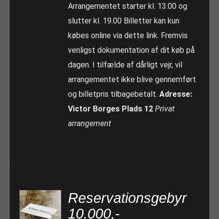
Arrangementet starter kl. 13.00 og
slutter kl. 19.00 Billetter kan kun
købes online via dette link. Fremvis
venligst dokumentation af dit køb på
dagen. I tilfælde af dårligt vejr, vil
arrangementet ikke blive gennemført
og billetpris tilbagebetalt.
Adresse:
Victor Borges Plads 12
Privat
arrangement
Reservationsgebyr
10.000,-
TILFØJ TIL KURV