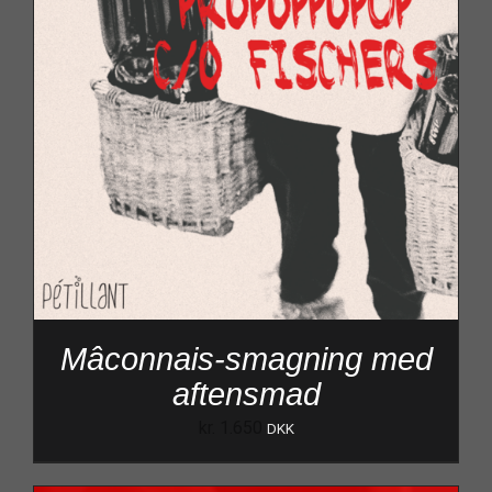
Mâconnais-smagning med
aftensmad
kr.
1.650
DKK