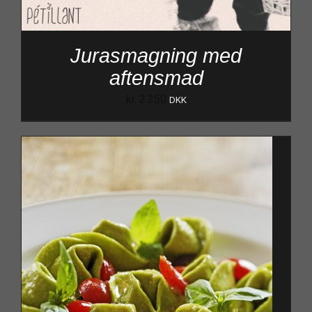
Jurasmagning med
aftensmad
kr.
2.250
DKK