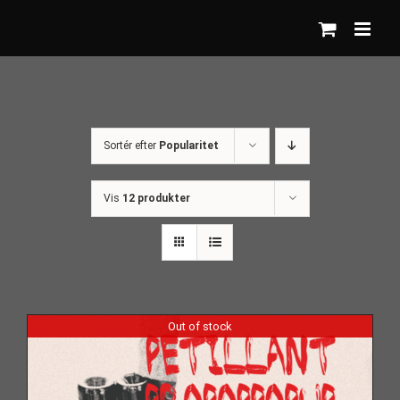
Skip
to
content
Sortér efter
Popularitet
Vis
12 produkter
Out of stock