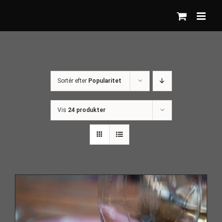
Skip
to
content
Sortér efter
Popularitet
Vis
24 produkter