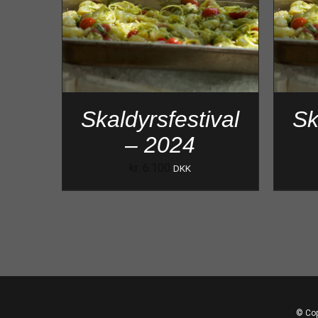
Skaldyrsfestival
Sk
– 2024
kr.
6.100
DKK
© Cop