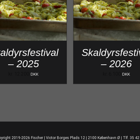
aldyrsfestival
Skaldyrsfesti
– 2025
– 2026
kr.
12.200
kr.
6.100
DKK
DKK
yright 2019-2026 Fischer | Victor Borges Plads 12 | 2100 København Ø | Tlf. 35 42