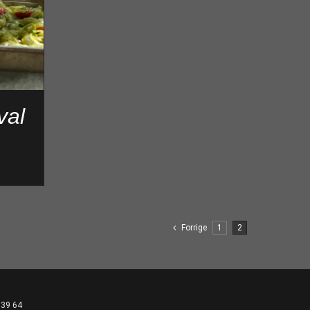
val
Forrige
1
2
 39 64