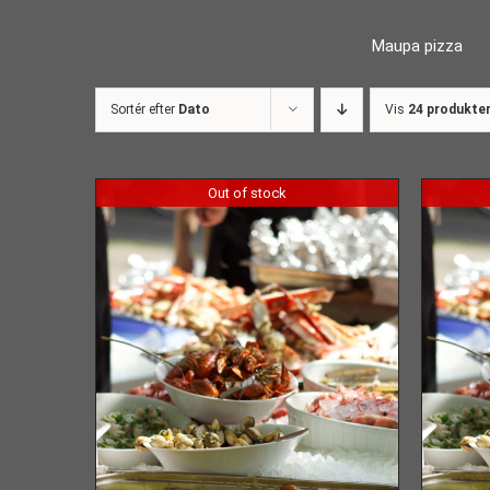
Skip
Maupa pizza
to
content
Sortér efter
Dato
Vis
24 produkte
Out of stock