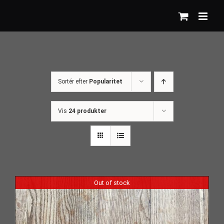
Skip
to
content
Sortér efter
Popularitet
Vis
24 produkter
Out of stock