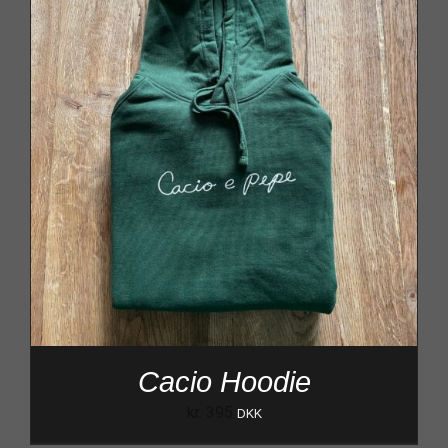
Cacio Hoodie
kr.
395
DKK