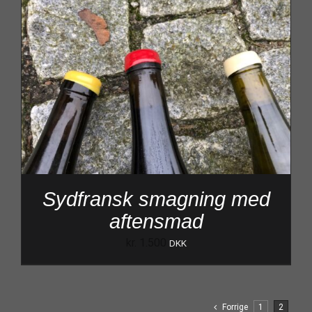
Sydfransk smagning med
aftensmad
kr.
1.500
DKK
Forrige
1
2