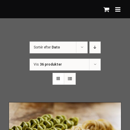
Skip
to
content
Sortér efter
Dato
Vis
36 produkter