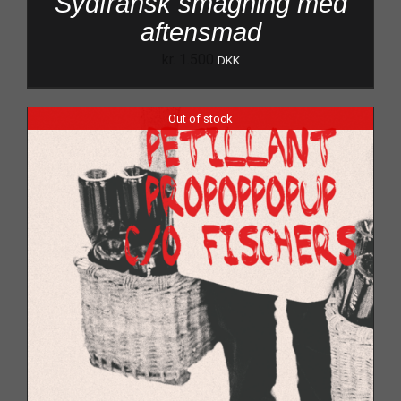
Sydfransk smagning med
aftensmad
kr.
1.500
DKK
Out of stock