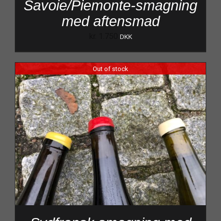
Savoie/Piemonte-smagning
med aftensmad
kr.
1.750
DKK
Out of stock