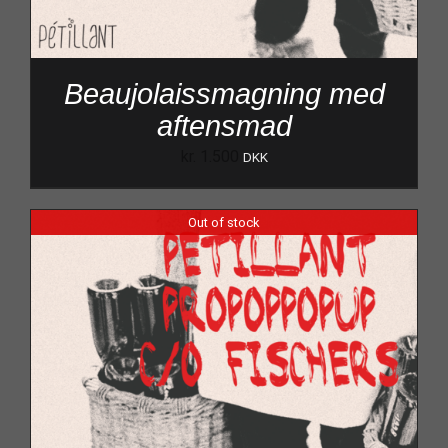
Beaujolaissmagning med
aftensmad
kr.
1.500
DKK
Out of stock