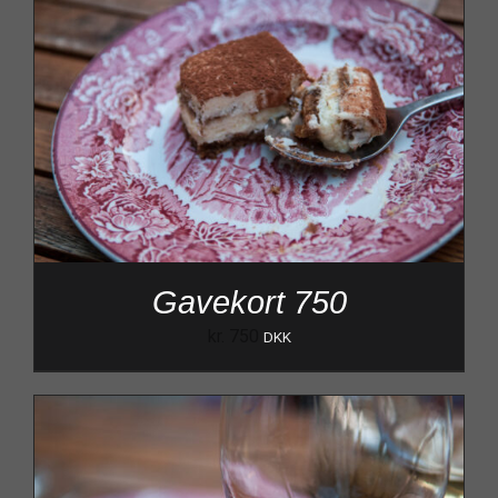
Gavekort 750
kr.
750
DKK