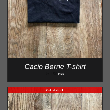
Cacio Børne T-shirt
kr.
150
DKK
Out of stock