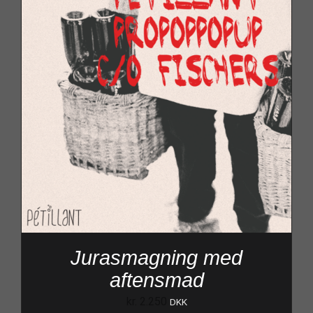
Jurasmagning med
aftensmad
kr.
2.250
DKK