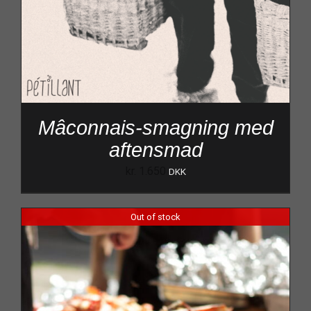
Mâconnais-smagning med
aftensmad
kr.
1.650
DKK
Out of stock