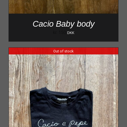
Cacio Baby body
kr.
150
DKK
Out of stock