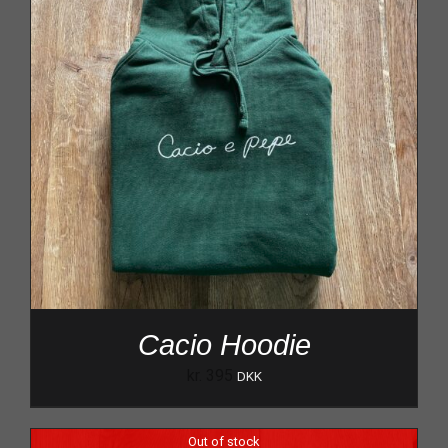
Cacio Hoodie
kr.
395
DKK
Out of stock