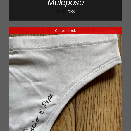
Mulepose
kr.
95
DKK
Out of stock