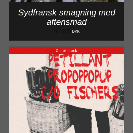
Sydfransk smagning med
aftensmad
kr.
1.500
DKK
Out of stock