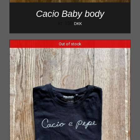
Cacio Baby body
kr.
150
DKK
Out of stock