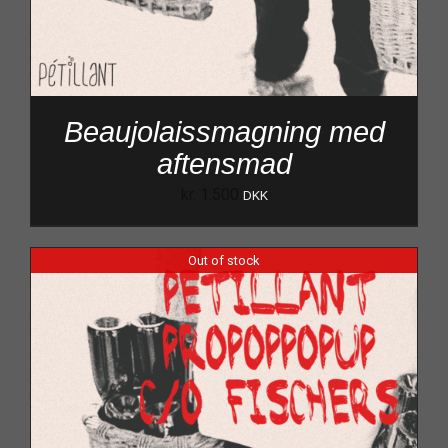
Beaujolaissmagning med
aftensmad
kr.
1.500
DKK
Out of stock