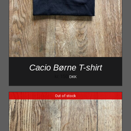
Cacio Børne T-shirt
kr.
150
DKK
Out of stock