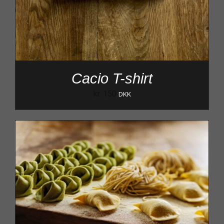
Cacio T-shirt
kr.
150
DKK