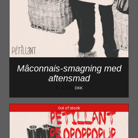
Mâconnais-smagning med
aftensmad
kr.
1.650
DKK
Out of stock