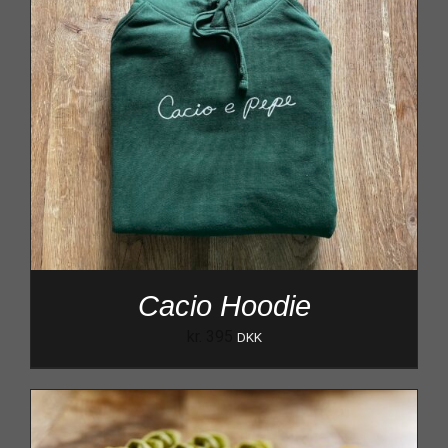
Cacio Hoodie
kr.
395
DKK