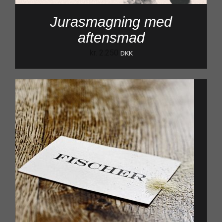
Jurasmagning med
aftensmad
kr.
2.250
DKK