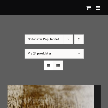
Skip
to
content
Sortér efter
Popularitet
Vis
24 produkter