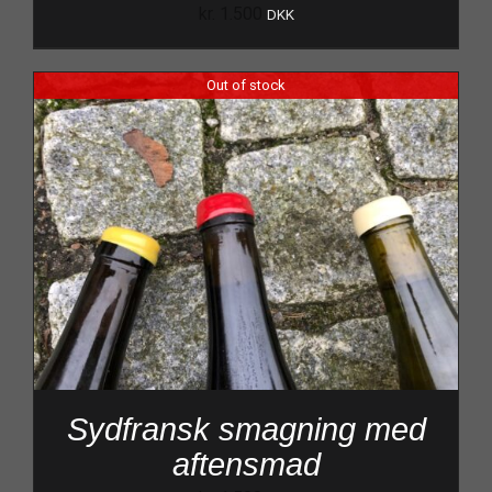
kr.
1.500
DKK
Out of stock
Sydfransk smagning med
aftensmad