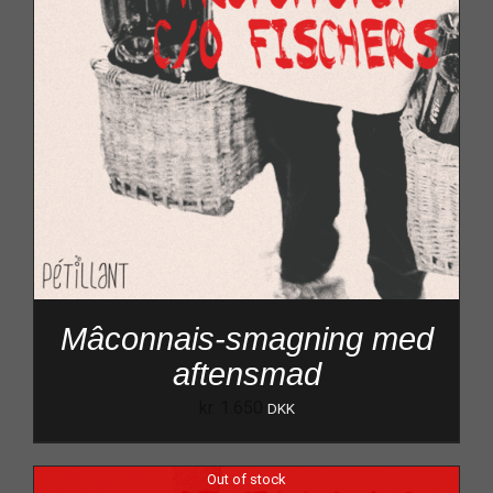
Mâconnais-smagning med
aftensmad
kr.
1.650
DKK
Out of stock