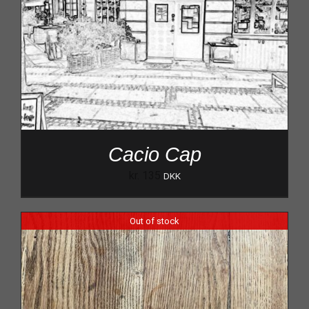
Cacio Cap
kr.
135
DKK
Out of stock