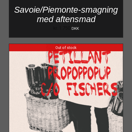
Savoie/Piemonte-smagning
med aftensmad
kr.
1.750
DKK
Out of stock