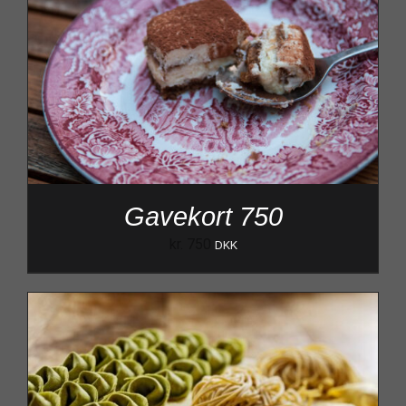
Gavekort 750
kr.
750
DKK