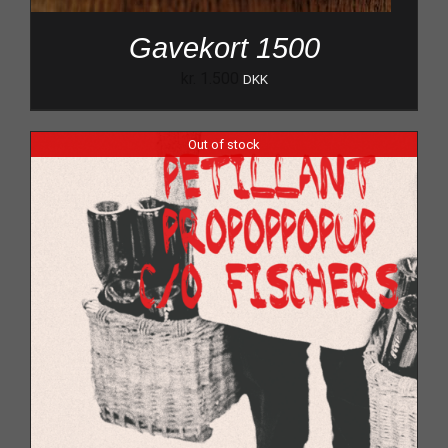
Gavekort 1500
kr.
1.500
DKK
Out of stock